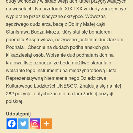
dudy wchodziły w skład wiejskich kapel przygrywających
na weselach. Na przełomie XIX i XX w. dudy zaczęły być
wypierane przez klasyczne skrzypce. Wówczas
sędziwego dudziarza, bacę z Doliny Małej Łąki
Stanisława Budza-Mroza, który stał się bohaterem
poematu Kasprowicza, nazywano „ostatnim dudziarzem
Podhala”. Obecnie na dudach podhalańskich gra
kilkadziesiąt osób. Wpisanie dud podhalańskich na
krajową listę oznacza, że będą możliwe starania o
wpisanie tego instrumentu na międzynarodową Listę
Reprezentatywną Niematerialnego Dziedzictwa
Kulturowego Ludzkości UNESCO. Znajdują się na niej
282 pozycje, dotychczas nie ma tam żadnej pozycji
polskiej.
Udostępnij