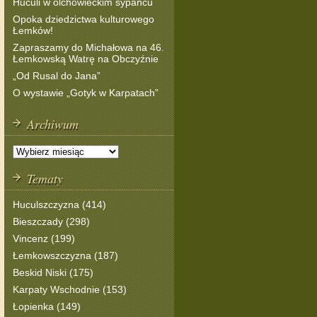
Huculi w olchowieckim sypańcu
Opoka dziedzictwa kulturowego
Łemków!
Zapraszamy do Michałowa na 46.
Łemkowską Watrę na Obczyźnie
„Od Rusal do Jana”
O wystawie „Gotyk w Karpatach”
Archiwum
Tematy
Huculszczyzna (414)
Bieszczady (298)
Vincenz (199)
Łemkowszczyzna (187)
Beskid Niski (175)
Karpaty Wschodnie (153)
Łopienka (149)