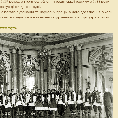
-1939 роках, а після ослаблення радянської режиму з 1988 року
овжує діяти до сьогодні.
 є багато публікацій та наукових праць, а його досягнення в часи
і навіть згадуються в основних підручниках з історії українського
ттю тут
.