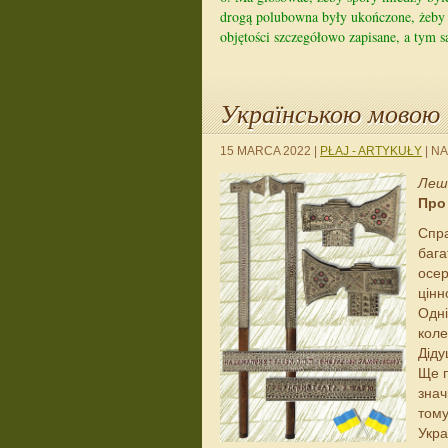
drogą polubowna były ukończone, żeby p
objętości szczegółowo zapisane, a tym 
Українською мовою 
15 MARCA 2022
|
PŁAJ - ARTYKUŁY
|
NA
Леш
Про 
Спра
бага
осер
цінн
Одні
коле
Діду
Ще п
знач
тому
Укра