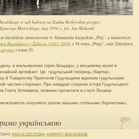
uculskiego w sali balowej na Zamku Królewskim przyjęci
 Ignacego Mościckiego, maj 1934 r., fot. Jan Malarski
atrze huculskim zamieszczone w Almanachu karpackim „Płaj”, a mianowicie
eatru Huculskiego z Żabiego (1933–1939)
z 54 tomu „Płaju”, oraz Zdzisława
 satyrów
z tomu 55.
рдону, в мальовничих горах Бєщадax, у місцевому музеї в
вичайний артефакт. Це гуцульський топірець (бартка),
у й Товариству Приятелів Гуцульщини відомим гуцульським
ій частині сторінки). Про невідомі сторінки історіі Гуцульського
ів Гната Хоткевича, можемо прочитати в статті Лєшека
 можливість погуляти разом нашими спільними Карпатами…
оримо українською
TEMAT:
HUCULSZCZYZNA
,
KARPATY WSCHODNIE