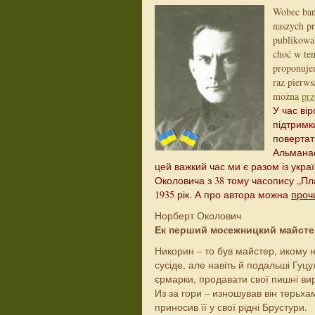
Wobec band
naszych pr
publikowa
choć w ten
proponuje
raz pierw
można
prz
У час вір
підтримк
повертат
Альманас
цей важкий час ми є разом із укр
Околовича з 38 тому часопису „Пл
1935 рік. А про автора можна
проч
Норберт Околович
Е
к перший моc
ежницкий майсте
Никорин – то був майстер, икому н
сусіде, але навіть й подальші Гуцу
єрмарки, продавати свої пишні ви
Из за гори – изношував він терьха
приносив її у свої рідні Брустури.