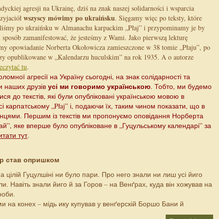
yckiej agresji na Ukrainę, dziś na znak naszej solidarności i wsparcia
wszyscy mówimy po ukraińsku
zyjaciół
. Sięgamy więc po teksty, które
liśmy po ukraińsku w Almanachu karpackim „Płaj” i przypominamy je by
 sposób zamanifestować, że jesteśmy z Wami. Jako pierwszą lekturę
my opowiadanie Norberta Okołowicza zamieszczone w 38 tomie „Płaju”, po
szy opublikowane w „Kalendarzu huculskim” na rok 1935. A o autorze
eczytać tu
.
оломної агресії на Україну сьогодні, на знак солідарності та
усі ми говоримо українською
и наших друзів
. Тобто, ми будемо
ися до текстів, які були опубліковані українською мовою в
і карпатському „Płaj” і, подаючи їх, таким чином показати, що в
аїнцями. Першим із текстів ми пропонуємо оповідання Норберта
ай”, яке вперше було опубліковане в „Гуцульському календарі” за
итати тут
.
р став опришком
а цілій Гуцулшіні ни було пари. Про него знали ни лиш усі йиго
ли. Навіть знали йиго й за Горов – на Венґрах, куда він хожував на
роби.
ми на конех – мідь ику купував у венґерскій Боршо Бани й