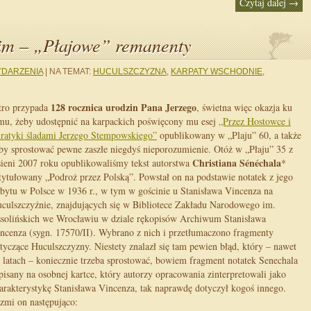
Czytaj dalej
→
m – „Płajowe” remanenty
DARZENIA
|
NA TEMAT:
HUCULSZCZYZNA
,
KARPATY WSCHODNIE
,
128 rocznica urodzin Pana Jerzego
tro przypada
, świetna więc okazja ku
mu, żeby udostępnić na karpackich poświęcony mu esej
„Przez Hostowce i
ratyki śladami Jerzego Stempowskiego”
opublikowany w „Plaju” 60, a także
by sprostować pewne zaszłe niegdyś nieporozumienie. Otóż w „Płaju” 35 z
Christiana Sénéchala
sieni 2007 roku opublikowaliśmy tekst autorstwa
*
tytułowany „Podroż przez Polską”. Powstał on na podstawie notatek z jego
bytu w Polsce w 1936 r., w tym w gościnie u Stanisława Vincenza na
culszczyźnie, znajdujących się w Bibliotece Zakładu Narodowego im.
solińskich we Wrocławiu w dziale rękopisów Archiwum Stanisława
ncenza (sygn. 17570/II). Wybrano z nich i przetłumaczono fragmenty
tyczące Huculszczyzny. Niestety znalazł się tam pewien błąd, który – nawet
 latach – koniecznie trzeba sprostować, bowiem fragment notatek Senechala
pisany na osobnej kartce, który autorzy opracowania zinterpretowali jako
arakterystykę Stanisława Vincenza, tak naprawdę dotyczył kogoś innego.
zmi on następująco: