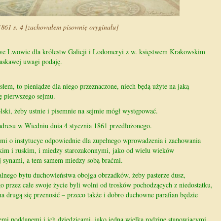
1861 s. 4 [zachowałem pisownię oryginału]
we Lwowie dla królestw Galicji i Lodomeryi z w. księstwem Krakowskim
 łaskawej uwagi podaję.
łem, to pieniądze dla niego przeznaczone, niech będą użyte na jaką
ę pierwszego sejmu.
lski, żeby ustnie i pisemnie na sejmie mógł występować.
 adresu w Wiedniu dnia 4 stycznia 1861 przedłożonego.
łami o instytucye odpowiednie dla zupełnego wprowadzenia i zachowania
kim i ruskim, i miedzy starozakonnymi, jako od wielu wieków
ej synami, a tem samem miedzy sobą braćmi.
alnego bytu duchowieństwa obojga obrzadków, żeby pasterze dusz,
o przez całe swoje życie byli wolni od trosków pochodzących z niedostatku,
 na drugą się przenosić – przeco także i dobro duchowne parafian będzie
mi poddanemi i ich dziedzicami, jako jedną wielką rodzinę stanowiącymi,