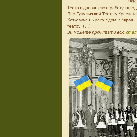
1930
Театр відновив свою роботу і прод
Про Гуцульський Театр у Красноїлі
Хоткевича широко відомі в Україні 
театру. (…)
Ви можете прочитати всю
ста