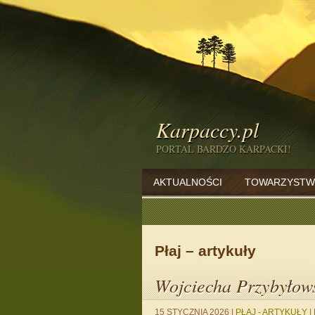
Karpaccy.pl
PORTAL BARDZO KARPACKI!
AKTUALNOŚCI
TOWARZYSTW
Płaj – artykuły
Wojciecha Przybyłows
15 STYCZNIA 2026
|
PŁAJ - ARTYKUŁY
|