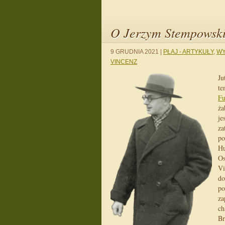
O Jerzym Stempowski
9 GRUDNIA 2021
|
PŁAJ - ARTYKUŁY
,
WY
VINCENZ
Ju
te
Fu
ża
je
za
po
Hu
Os
Vi
do
po
za
ch
Br