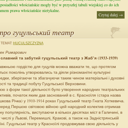
osiadłości włościańskie mogły być w przyszłej tabuli wiejskiej co do ich
samem prawa włościańskie nietykalne.
Czytaj dalej
→
про гуцульський театр
 TEMAT:
HUCULSZCZYZNA
ек Римарович
славний та забутий гуцульський театр з Жаб’я (1933-1939)
вжньою гордістю для гуцулів можна вважати те, що протягом
тьох поколінь утворювались та діяли різноманітні культурні
едки, зберігаючи та збагачуючи таким чином матеріальні і духовні
ості та традиції побуту Гуцульської Верховини.
єю з форм такої діяльності було утворення народних театральних
ктивів, початок яким дав заснований в с. Красноїля (стара назва
шкова Річка) у 1910-1914 роках Гуцульський театр Гната Хоткевича.
еред Першою світовою війною цей народний колектив отримав
ну популярність, виступаючи в кількох десятках міст в Галичині, в
 числі у Львові, Перемишлі, Кракові, а також на Задністрянській
їні. Гуцульські театр у Красноїлі продовжував свою діяльність у