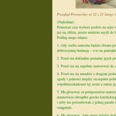
Przegląd Powszechny nr 22 z 21 lutego 
(Nadesłane)
Ponieważ czas wyboru posłów na sejm 
już się zbliża, przeto niektóre myśli do
Podług mego zdania:
1. Gdy osoba zamożna będzie obrana pos
dobroczynną fundację – a to na pamiątk
2. Poseł ma dokładnie posiadać język po
3. Poseł ma się zupełnie zastosować do
4. Poseł ma się naradzić z drugimi pos
zgody i jedności między szczepami pols
współmieszkańcami tej ziemi a zatem j
5. Ma głosować za polepszeniem materi
mianowicie obrządku grecko katolickieg
i żeby nie potrzebowali z jednej parafii
osiągnięte.
6. Ma głosować, żeby spory miedzy byłe