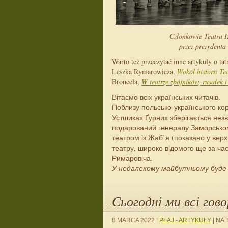
Członkowie Teatru H
przez prezydenta
Warto też przeczytać inne artykuły o t
Leszka Rymarowicza,
Wokół historii T
Broncela,
W teatrze zbójników, rusałek i
Вітаємо всіх українських читачів.
Поблизу польсько-українського ко
Устшиках Ґурних зберігається нез
подарований генералу Заморськом
театром із Жаб’я (показано у верхн
театру, широко відомого ще за час
Римаровіча.
У недалекому майбутньому буде
Сьогодні ми всі гов
8 MARCA 2022
|
PŁAJ - ARTYKUŁY
|
NA 