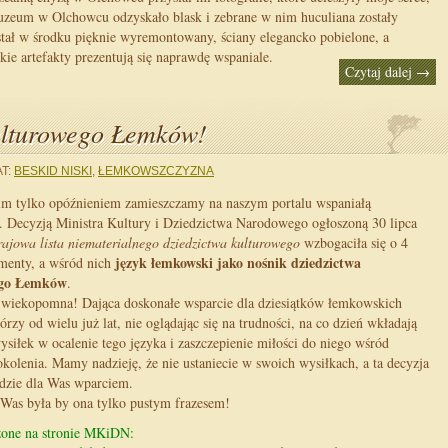
uzeum w Olchowcu odzyskało blask i zebrane w nim huculiana zostały
stał w środku pięknie wyremontowany, ściany elegancko pobielone, a
kie artefakty prezentują się naprawdę wspaniale.
Czytaj dalej
→
ulturowego Łemków!
T:
BESKID NISKI
,
ŁEMKOWSZCZYZNA
im tylko opóźnieniem zamieszczamy na naszym portalu wspaniałą
 Decyzją Ministra Kultury i Dziedzictwa Narodowego ogłoszoną 30 lipca
ajowa lista niematerialnego dziedzictwa kulturowego
wzbogaciła się o 4
język łemkowski jako nośnik dziedzictwa
ementy, a wśród nich
ego Łemków
.
 wiekopomna! Dająca doskonałe wsparcie dla dziesiątków łemkowskich
tórzy od wielu już lat, nie oglądając się na trudności, na co dzień wkładają
siłek w ocalenie tego języka i zaszczepienie miłości do niego wśród
kolenia. Mamy nadzieję, że nie ustaniecie w swoich wysiłkach, a ta decyzja
zie dla Was wparciem.
Was była by ona tylko pustym frazesem!
czone na stronie MKiDN: