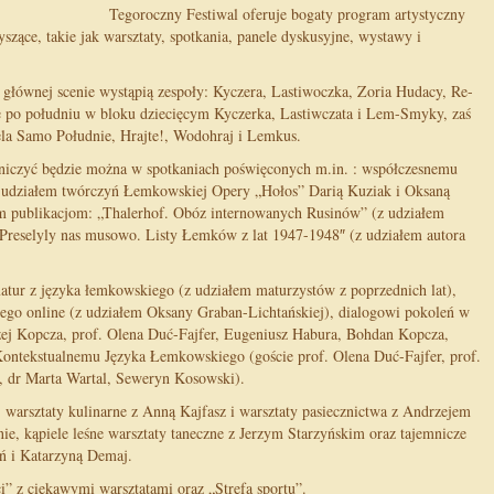
Tegoroczny Festiwal oferuje bogaty program artystyczny
yszące, takie jak warsztaty, spotkania, panele dyskusyjne, wystawy i
a głównej scenie wystąpią zespoły: Kyczera, Lastiwoczka, Zoria Hudacy, Re-
tę po południu w bloku dziecięcym Kyczerka, Lastiwczata i Lem-Smyky, zaś
la Samo Południe, Hrajte!, Wodohraj i Lemkus.
niczyć będzie można w spotkaniach poświęconych m.in. : współczesnemu
udziałem twórczyń Łemkowskiej Opery „Hołos” Darią Kuziak i Oksaną
m publikacjom: „Thalerhof. Obóz internowanych Rusinów” (z udziałem
reselyly nas musowo. Listy Łemków z lat 1947-1948″ (z udziałem autora
atur z języka łemkowskiego (z udziałem maturzystów z poprzednich lat),
ego online (z udziałem Oksany Graban-Lichtańskiej), dialogowi pokoleń w
ej Kopcza, prof. Olena Duć-Fajfer, Eugeniusz Habura, Bohdan Kopcza,
ntekstualnemu Języka Łemkowskiego (goście prof. Olena Duć-Fajfer, prof.
, dr Marta Wartal, Seweryn Kosowski).
warsztaty kulinarne z Anną Kajfasz i warsztaty pasiecznictwa z Andrzejem
nie, kąpiele leśne warsztaty taneczne z Jerzym Starzyńskim oraz tajemnicze
ń i Katarzyną Demaj.
i” z ciekawymi warsztatami oraz „Strefa sportu”.