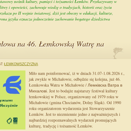
stawowy nośnik kultury, pamięci i tożsamości Łemków. Przekazywany w
itwy i opowieści, zachowuje wiedzę o tradycjach, historii oraz życiu
ekazu po II wojnie światowej, dziś jest obecny w edukacji, kulturze,
hrona języka oznacza jednocześnie zachowanie bogatego dziedzictwa
łowa na 46. Łemkowską Watrę na
T:
ŁEMKOWSZCZYZNA
Miło nam poinformować, iż w dniach 31.07-1.08.2026 r.,
jak zwykle w Michałowie, odbędzie się kolejna, już 46.
Łemkowska Watra w Michałowie / Лемківска Ватра в
Михалові. Jest to bodajże najstarszy festiwal kultury
łemkowskiej w Polsce, organizowany od 1979 roku w
Michałowie (gmina Chocianów, Dolny Śląsk). Od 1990
roku organizatorem wydarzenia jest Stowarzyszenie
Łemków. Jest to niezmiennie jedno z najważniejszych i
najbardziej rozpoznawalnych wydarzeń promujących
kulturę, tradycję i tożsamość Łemków.