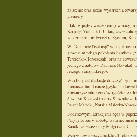
na scenie oraz liczne wydarzenia towarz
premiery.
I tak, w piątek wieczorem (i w nocy) n
Karpaty, Verbunk i Burian, zaś w sobo
wieczorem: Lastiwoczka, Kyczera, Kape
W „Namiocie Dyskusji” w piątek uczest
głosowi młodego pokolenia Łemków (z 
Terefenko-Horoszczak) oraz najnowszy
jednego z autorów Damiana Nowaka), „P
Jerzego Starzyńskiego).
W sobotę zaś dyskusje dotyczyć będą: m
tłumaczeniom i nauce języka łemkowski
Stowarzyszeniu Łemków (goście: Andrz
Seweryn Kosowski ) oraz Słownikowi Ko
Paweł Małecki, Natalia Małecka-Nowak
Dodatkowymi atrakcjami będą w piątek: 
Przybyło, zaś w sobotę: watriane śniada
Randki ze swaszkamy Małgorzatą Cicho
Watrze towarzyszyć będzie „Strefa dziec