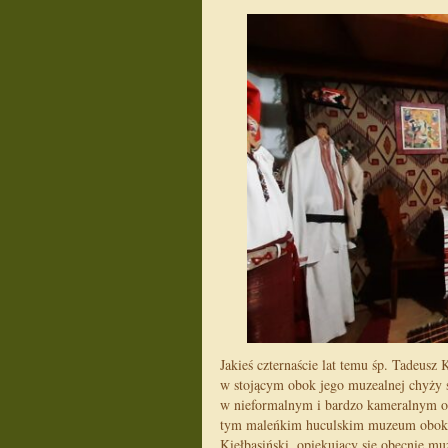
Jakieś czternaście lat temu śp. Tadeus
w stojącym obok jego muzealnej chyży 
w nieformalnym i bardzo kameralnym otw
tym maleńkim huculskim muzeum obok ł
Kiełbasiński, opiekujący się obecnie mu