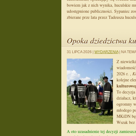
bowiem jak z nich wynika, huculskie m
udostępnione publiczności. Sypaniec zo
zbierane prze lata przez Tadeusza huculs
Opoka dziedzictwa k
31 LIPCA 2026
|
WYDARZENIA
|
NA TEMA
Z niewielk
wiadomość.
2026 r. ,
Kr
kolejne el
kulturow
To decyzja
działacz, k
ogromny wy
młodego po
MKiDN będ
Wszak bez 
A oto uzasadnienie tej decyzji zamiesz