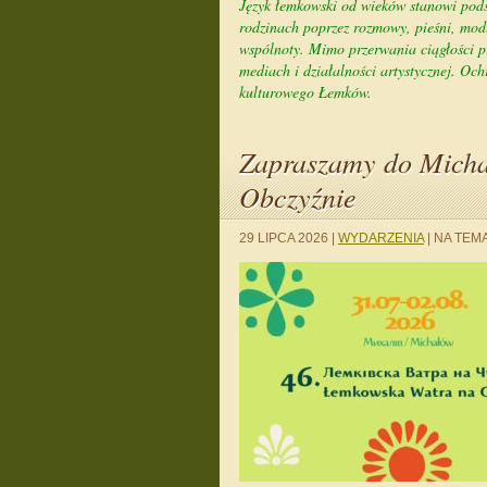
Język łemkowski od wieków stanowi pod
rodzinach poprzez rozmowy, pieśni, modl
wspólnoty. Mimo przerwania ciągłości prz
mediach i działalności artystycznej. Oc
kulturowego Łemków.
Zapraszamy do Micha
Obczyźnie
29 LIPCA 2026
|
WYDARZENIA
|
NA TEMA