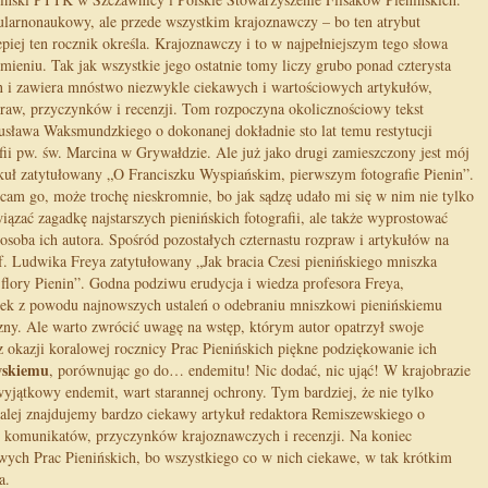
larnonaukowy, ale przede wszystkim krajoznawczy – bo ten atrybut
epiej ten rocznik określa. Krajoznawczy i to w najpełniejszym tego słowa
mieniu. Tak jak wszystkie jego ostatnie tomy liczy grubo ponad czterysta
n i zawiera mnóstwo niezwykle ciekawych i wartościowych artykułów,
raw, przyczynków i recenzji. Tom rozpoczyna okolicznościowy tekst
sława Waksmundzkiego o dokonanej dokładnie sto lat temu restytucji
fii pw. św. Marcina w Grywałdzie. Ale już jako drugi zamieszczony jest mój
kuł zatytułowany „O Franciszku Wyspiańskim, pierwszym fotografie Pienin”.
cam go, może trochę nieskromnie, bo jak sądzę udało mi się w nim nie tylko
iązać zagadkę najstarszych pienińskich fotografii, ale także wyprostować
osoba ich autora. Spośród pozostałych czternastu rozpraw i artykułów na
of. Ludwika Freya zatytułowany „Jak bracia Czesi pienińskiego mniszka
 flory Pienin”. Godna podziwu erudycja i wiedza profesora Freya,
utek z powodu najnowszych ustaleń o odebraniu mniszkowi pienińskiemu
zny. Ale warto zwrócić uwagę na wstęp, którym autor opatrzył swoje
z okazji koralowej rocznicy Prac Pienińskich piękne podziękowanie ich
wskiemu
, porównując go do… endemitu! Nic dodać, nic ująć! W krajobrazie
jątkowy endemit, wart starannej ochrony. Tym bardziej, że nie tylko
n dalej znajdujemy bardzo ciekawy artykuł redaktora Remiszewskiego o
e komunikatów, przyczynków krajoznawczych i recenzji. Na koniec
wych Prac Pienińskich, bo wszystkiego co w nich ciekawe, w tak krótkim
a.