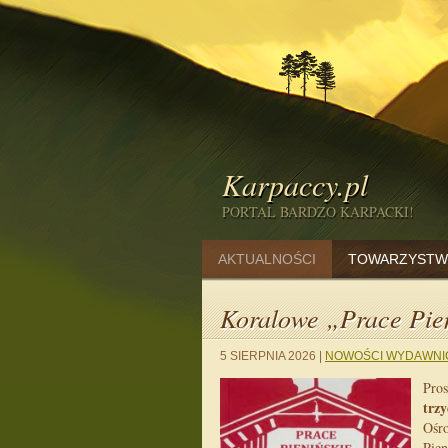
Karpaccy.pl
PORTAL BARDZO KARPACKI!
AKTUALNOŚCI
TOWARZYSTW
Koralowe „Prace Pie
5 SIERPNIA 2026
|
NOWOŚCI WYDAWNI
Pros
trzy
Ośro
Pien