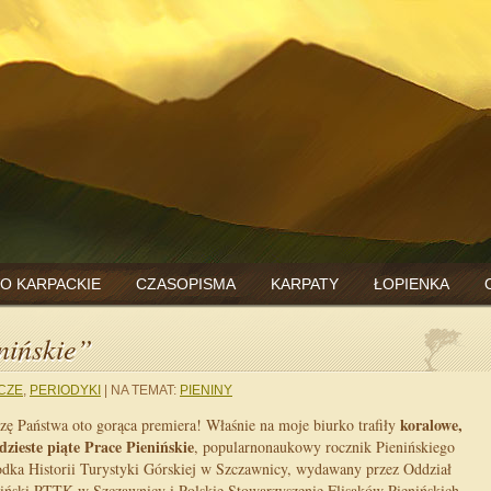
O KARPACKIE
CZASOPISMA
KARPATY
ŁOPIENKA
nińskie”
CZE
,
PERIODYKI
|
NA TEMAT:
PIENINY
koralowe,
zę Państwa oto gorąca premiera! Właśnie na moje biurko trafiły
dzieste piąte Prace Pienińskie
, popularnonaukowy rocznik Pienińskiego
dka Historii Turystyki Górskiej w Szczawnicy, wydawany przez Oddział
iński PTTK w Szczawnicy i Polskie Stowarzyszenie Flisaków Pienińskich.