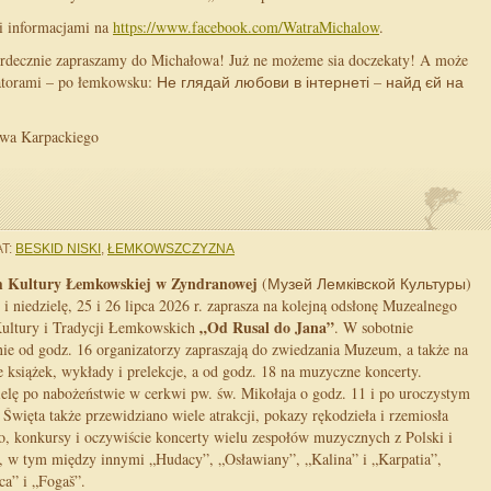
i informacjami na
https://www.facebook.com/WatraMichalow
.
rdecznie zapraszamy do Michałowa! Już ne możeme sia doczekaty! A może
nizatorami – po łemkowsku: Не глядай любови в інтернеті – найд єй на
twa Karpackiego
T:
BESKID NISKI
,
ŁEMKOWSZCZYZNA
Kultury Łemkowskiej w Zyndranowej
(Музей Лемківской Культуры)
 i niedzielę, 25 i 26 lipca 2026 r. zaprasza na kolejną odsłonę Muzealnego
„Od Rusal do Jana”
Kultury i Tradycji Łemkowskich
. W sobotnie
ie od godz. 16 organizatorzy zapraszają do zwiedzania Muzeum, a także na
 książek, wykłady i prelekcje, a od godz. 18 na muzyczne koncerty.
elę po nabożeństwie w cerkwi pw. św. Mikołaja o godz. 11 i po uroczystym
 Święta także przewidziano wiele atrakcji, pokazy rękodzieła i rzemiosła
, konkursy i oczywiście koncerty wielu zespołów muzycznych z Polski i
, w tym między innymi „Hudacy”, „Osławiany”, „Kalina” i „Karpatia”,
a” i „Fogaš”.