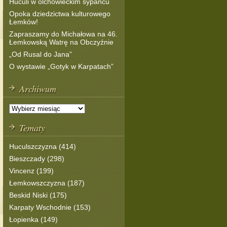
Huculi w olchowieckim sypańcu
Opoka dziedzictwa kulturowego
Łemków!
Zapraszamy do Michałowa na 46.
Łemkowską Watrę na Obczyźnie
„Od Rusal do Jana”
O wystawie „Gotyk w Karpatach”
Archiwum
Tematy
Huculszczyzna (414)
Bieszczady (298)
Vincenz (199)
Łemkowszczyzna (187)
Beskid Niski (175)
Karpaty Wschodnie (153)
Łopienka (149)