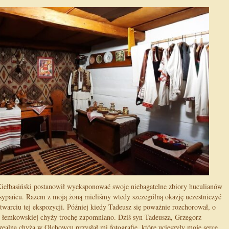
z Kiełbasiński postanowił wyeksponować swoje niebagatelne zbiory huculianów
sypańcu. Razem z moją żoną mieliśmy wtedy szczególną okazję uczestniczyć
arciu tej ekspozycji. Później kiedy Tadeusz się poważnie rozchorował, o
emkowskiej chyży trochę zapomniano. Dziś syn Tadeusza, Grzegorz
zealną chyżą w Olchowcu przysłał mi fotografie, które ucieszyły moje serce,