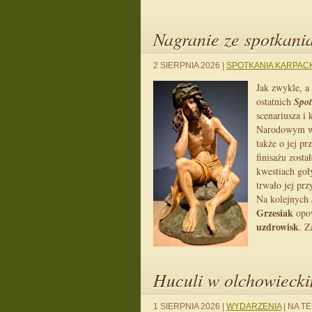
Nagranie ze spotkani
2 SIERPNIA 2026
|
SPOTKANIA KARPAC
Jak zwykle, a
ostatnich
Spot
scenariusza i
Narodowym w K
także o jej pr
finisażu zost
kwestiach goł
trwało jej prz
Na kolejnych
Grzesiak
opo
uzdrowisk
. Z
Huculi w olchowieck
1 SIERPNIA 2026
|
WYDARZENIA
|
NA TE