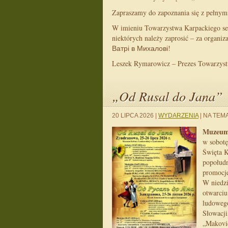
Zapraszamy do zapoznania się z pełnym
W imieniu Towarzystwa Karpackiego se
niektórych należy zaprosić – za orga
Ватрі в Михалові!
Leszek Rymarowicz – Prezes Towarzys
„Od Rusal do Jana”
20 LIPCA 2026
|
WYDARZENIA
|
NA TEMA
Muzeum 
w sobotę
Święta 
popołudn
promocje
W niedzi
otwarciu
ludowego
Słowacji
„Makovic