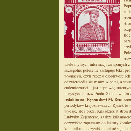
Popu
najl
rozu
stro
rozp
Bogu
para
arty
Pole
rozw
wiele mylnych informacji związanych z 
szczególne polecenie zasługuje tekst pr
wyonacyli, czyli rzecz o osobliwościach
odzwierciedla się w nim w pełni, a sm
endemiczności – jest naprawdę autentyc
florystyczne rozważania. Składa w nim 
redaktorowi Ryszardowi M. Remisze
periodyków krajoznawczych Rysiek to wy
wydaje, ale i pisze. Kilkadziesiąt stro
Ludwiku Zejsznerze, a także kilkanaści
oczywiście zapraszam do lektury koralo
komunikacie oczywiście opisać się nie d