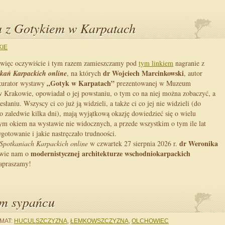
a z Gotykiem w Karpatach
KIE
 więc oczywiście i tym razem zamieszczamy pod
tym linkiem
nagranie z
dr Wojciech Marcinkowski
kań Karpackich online
, na których
, autor
„Gotyk w Karpatach”
 kurator wystawy
prezentowanej w Muzeum
rakowie, opowiadał o jej powstaniu, o tym co na niej można zobaczyć, a
zesłaniu. Wszyscy ci co już ją widzieli, a także ci co jej nie widzieli (do
ało zaledwie kilka dni), mają wyjątkową okazję dowiedzieć się o wielu
ym okiem na wystawie nie widocznych, a przede wszystkim o tym ile lat
ygotowanie i jakie nastręczało trudnoości.
dr Weronika
Spotkaniach Karpackich online
w czwartek 27 sierpnia 2026 r.
modernistycznej architekturze wschodniokarpackich
wie nam o
apraszamy!
im sypańcu
MAT:
HUCULSZCZYZNA
,
ŁEMKOWSZCZYZNA
,
OLCHOWIEC