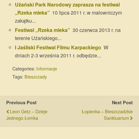
Użański Park Narodowy zaprasza na festiwal
„Rzeka mleka”
10 lipca 2011 r. w malowniczym
zakątku...
Festiwal „Rzeka mleka”
30 czerwca 2013 r. na
terenie Użańskiego...
I Jaśliski Festiwal Filmu Karpackiego
W
dniach 2-3 września 2011 r. odbędzie...
Categories:
Informacje
Tags:
Bieszczady
Previous Post
Next Post
Leon Getz – Dzieje
Łopienka – Bieszczadzkie
Jednego Łemka
Sanktuarium