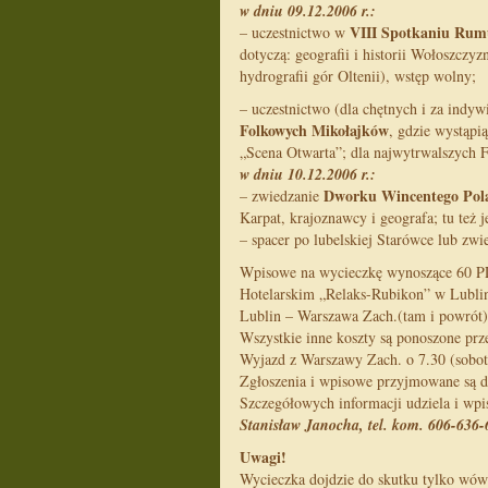
w dniu 09.12.2006 r.:
VIII Spotkaniu Ru
– uczestnictwo w
dotyczą: geografii i historii Wołoszczyz
hydrografii gór Oltenii), wstęp wolny;
– uczestnictwo (dla chętnych i za ind
Folkowych Mikołajków
, gdzie wystąpią
„Scena Otwarta”; dla najwytrwalszych 
w dniu 10.12.2006 r.:
Dworku Wincentego Pol
– zwiedzanie
Karpat, krajoznawcy i geografa; tu też 
– spacer po lubelskiej Starówce lub zw
Wpisowe na wycieczkę wynoszące 60 PL
Hotelarskim „Relaks-Rubikon” w Lublini
Lublin – Warszawa Zach.(tam i powrót)
Wszystkie inne koszty są ponoszone prz
Wyjazd z Warszawy Zach. o 7.30 (sobota
Zgłoszenia i wpisowe przyjmowane są do
Szczegółowych informacji udziela i wp
Stanisław Janocha, tel. kom. 606-636-
Uwagi!
Wycieczka dojdzie do skutku tylko wów