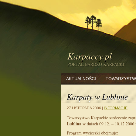
Karpaccy.pl
PORTAL BARDZO KARPACKI!
AKTUALNOŚCI
TOWARZYSTW
Karpaty w Lublinie
27 LISTOPADA 2006
|
INFORMACJE
Towarzystwo Karpackie serdecznie zapra
Lublina
w dniach 09.12. – 10.12.2006 r.
Program wycieczki obejmuje: