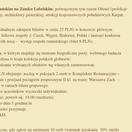
muńskim na Zamku Lubelskim
, poświęconym tym razem Oltenii (prelekcje
ny, architektury pasterskiej, atrakcji krajoznawczych południowych Karpat,
ywidualnym zakupem biletów w cenie 25 PLN) w koncercie głównym
 folkowe zespoły z: Czech, Węgier, Białorusi, Polski i laureaci konkursu
Folk nocą – występ zespołu rumuńskiego (bilet 8 PLN);
a
, w którym znajduje się muzeum biograficzne poety, wybitnego badacza
jedyna w kraju kolekcja polskich globusów;
iedzanie wybranych obiektów wg własnych zainteresowań.
N obejmuje: nocleg w pokojach 2-osob.w Kompleksie Restauracyjno –
e i przejazd pociągiem pospiesznym II kl. na trasie: Warszawa Zach. –
 w ramach biletu grupowego.
ez uczestników wycieczki indywidualnie.
), powrót ok. 19.00 (niedziela).
 dnia 5 grudnia br.
isowe przyjmuje:
633.
czas, gdy zgłosi się minimum 10 osób (warunek uzyskania 50% zniżki