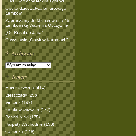
Huculi w olchowieckim sypańcu
Opoka dziedzictwa kulturowego
Łemków!
Zapraszamy do Michałowa na 46.
Łemkowską Watrę na Obczyźnie
„Od Rusal do Jana”
O wystawie „Gotyk w Karpatach”
Archiwum
Tematy
Huculszczyzna (414)
Bieszczady (298)
Vincenz (199)
Łemkowszczyzna (187)
Beskid Niski (175)
Karpaty Wschodnie (153)
Łopienka (149)