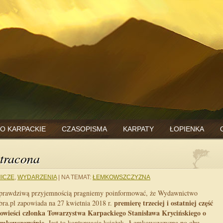
O KARPACKIE
CZASOPISMA
KARPATY
ŁOPIENKA
tracona
ICZE
,
WYDARZENIA
|
NA TEMAT:
ŁEMKOWSZCZYZNA
prawdziwą przyjemnością pragniemy poinformować, że Wydawnictwo
premierę trzeciej i ostatniej część
bra.pl zapowiada na 27 kwietnia 2018 r.
owieści członka Towarzystwa Karpackiego
Stanisława Krycińskiego
o
mkowszczyźnie
. Jest to kontynuacja książek „Łemkowszczyzna po obu