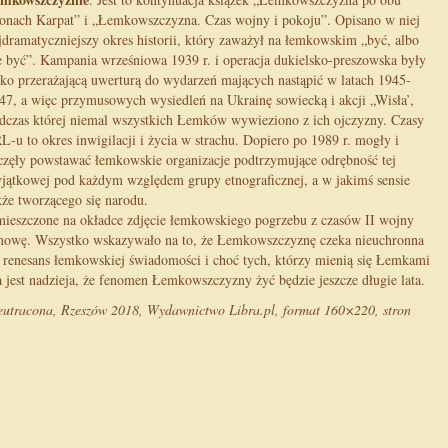
ronach Karpat” i „Łemkowszczyzna. Czas wojny i pokoju”. Opisano w niej
jdramatyczniejszy okres historii, który zaważył na łemkowskim „być, albo
e być”. Kampania wrześniowa 1939 r. i operacja dukielsko-preszowska były
lko przerażającą uwerturą do wydarzeń mających nastąpić w latach 1945-
47, a więc przymusowych wysiedleń na Ukrainę sowiecką i akcji „Wisła’,
dczas której niemal wszystkich Łemków wywieziono z ich ojczyzny. Czasy
L-u to okres inwigilacji i życia w strachu. Dopiero po 1989 r. mogły i
częły powstawać łemkowskie organizacje podtrzymujące odrębność tej
jątkowej pod każdym względem grupy etnograficznej, a w jakimś sensie
kże tworzącego się narodu.
ieszczone na okładce zdjęcie łemkowskiego pogrzebu z czasów II wojny
owę. Wszystko wskazywało na to, że Łemkowszczyznę czeka nieuchronna
ak renesans łemkowskiej świadomości i choć tych, którzy mienią się Łemkami
za jest nadzieja, że fenomen Łemkowszczyzny żyć będzie jeszcze długie lata.
ieutracona, Rzeszów 2018, Wydawnictwo Libra.pl, format 160×220, stron