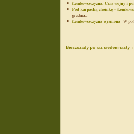
Łemkowszczyzna. Czas wojny i po
Pod karpacką choinkę – Łemkows
grudnia...
Łemkowszczyzna wyśniona
W połow
Bieszczady po raz siedemnasty