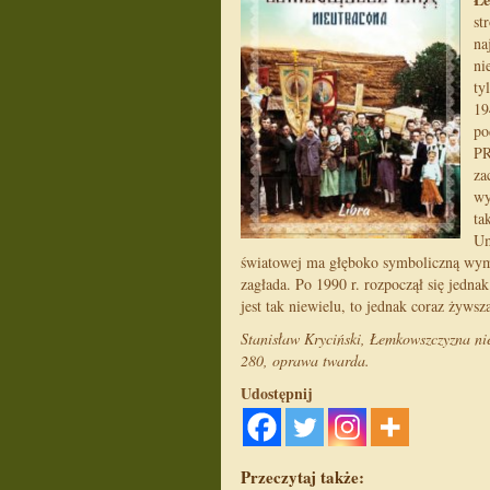
st
na
ni
ty
19
po
PR
za
wy
ta
Um
światowej ma głęboko symboliczną wym
zagłada. Po 1990 r. rozpoczął się jedn
jest tak niewielu, to jednak coraz żyws
Stanisław Kryciński, Łemkowszczyzna n
280, oprawa twarda.
Udostępnij
Przeczytaj także: