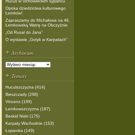
Huculi w olchowieckim sypańcu
Opoka dziedzictwa kulturowego
Łemków!
Zapraszamy do Michałowa na 46.
Łemkowską Watrę na Obczyźnie
„Od Rusal do Jana”
O wystawie „Gotyk w Karpatach”
Archiwum
Tematy
Huculszczyzna (414)
Bieszczady (298)
Vincenz (199)
Łemkowszczyzna (187)
Beskid Niski (175)
Karpaty Wschodnie (153)
Łopienka (149)