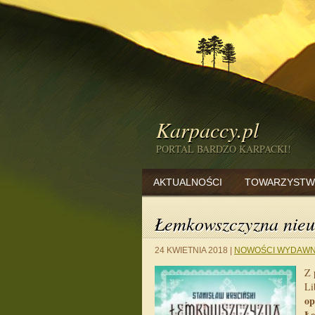
Karpaccy.pl
PORTAL BARDZO KARPACKI!
AKTUALNOŚCI
TOWARZYSTW
Łemkowszczyzna nieu
24 KWIETNIA 2018
|
NOWOŚCI WYDAWN
Z 
Li
op
Łe