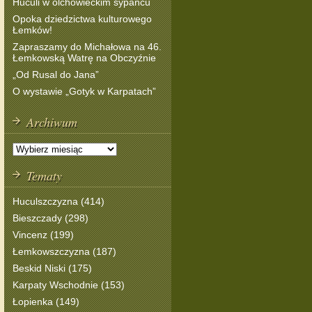
Huculi w olchowieckim sypańcu
Opoka dziedzictwa kulturowego
Łemków!
Zapraszamy do Michałowa na 46.
Łemkowską Watrę na Obczyźnie
„Od Rusal do Jana”
O wystawie „Gotyk w Karpatach”
Archiwum
Tematy
Huculszczyzna (414)
Bieszczady (298)
Vincenz (199)
Łemkowszczyzna (187)
Beskid Niski (175)
Karpaty Wschodnie (153)
Łopienka (149)