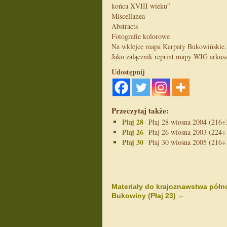
końca XVIII wieku”
Miscellanea
Abstracts
Fotografie kolorowe
Na wklejce mapa
Karpaty Bukowińskie
.
Jako załącznik reprint mapy WIG arkus
Udostępnij
Przeczytaj także:
Płaj 28
Płaj 28 wiosna 2004 (216+24
Płaj 26
Płaj 26 wiosna 2003 (224+16
Płaj 30
Płaj 30 wiosna 2005 (216+16
Materiały do krajoznawstwa półn
Bukowiny (Płaj 23)
←