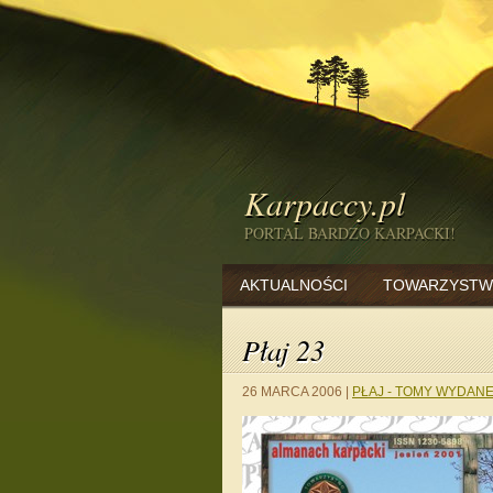
Karpaccy.pl
PORTAL BARDZO KARPACKI!
AKTUALNOŚCI
TOWARZYSTW
Płaj 23
26 MARCA 2006
|
PŁAJ - TOMY WYDAN