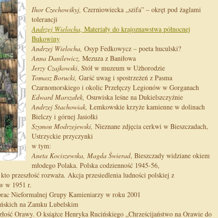
Ihor Czechowśkyj,
Czerniowiecka „szifa” – okręt pod żaglami
tolerancji
Andrzej Wielocha,
Materiały do krajoznawstwa północnej
Bukowiny
Andrzej Wielocha,
Osyp Fedkowycz – poeta huculski?
Anna Danilewicz,
Mezuza z Baniłowa
Jerzy Czajkowski
, Stół w muzeum w Użhorodzie
Tomasz Borucki,
Garść uwag i spostrzeżeń z Pasma
Czarnomorskiego i okolic Przełęczy Legionów w Gorganach
Edward Marszałek,
Osuwiska leśne na Dukielszczyźnie
Andrzej Stachowiak,
Łemkowskie krzyże kamienne w dolinach
Bielczy i górnej Jasiołki
Szymon Modrzejewski,
Nieznane zdjęcia cerkwi w Bieszczadach,
Ustrzyckie przyczynki
w tym:
Aneta Kociszewska, Magda Świerad
, Bieszczady widziane okiem
młodego Polaka. Polska codzienność 1945-56,
kto przeszłość rozważa. Akcja przesiedlenia ludności polskiej z
w w 1951 r.
rac Nieformalnej Grupy Kamieniarzy w roku 2001
ńskich na Zamku Lubelskim
szłość Orawy. O książce Henryka Rucińskiego „Chrześcijaństwo na Orawie do