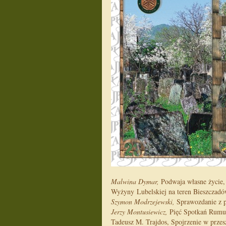
Malwina Dymar,
Podwaja własne życie, 
Wyżyny Lubelskiej na teren Bieszczadó
Szymon Modrzejewski,
Sprawozdanie z p
Jerzy Montusiewicz,
Pięć Spotkań Rumu
Tadeusz M. Trajdos, Spojrzenie w prze