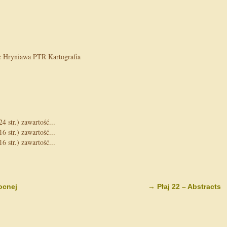
z Hryniawa PTR Kartografia
 str.) zawartość...
 str.) zawartość...
 str.) zawartość...
ocnej
→
Płaj 22 – Abstracts