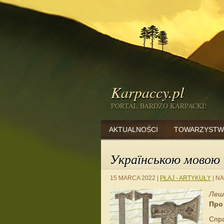
Karpaccy.pl
PORTAL BARDZO KARPACKI!
AKTUALNOŚCI
TOWARZYSTW
Українською мовою 
15 MARCA 2022
|
PŁAJ - ARTYKUŁY
|
NA
Леш
Про 
Спра