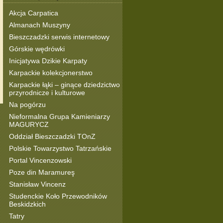
Akcja Carpatica
Almanach Muszyny
Bieszczadzki serwis internetowy
Górskie wędrówki
Inicjatywa Dzikie Karpaty
Karpackie kolekcjonerstwo
Karpackie łąki – ginące dziedzictwo
przyrodnicze i kulturowe
Na pogórzu
Nieformalna Grupa Kamieniarzy
MAGURYCZ
Oddział Bieszczadzki TOnZ
Polskie Towarzystwo Tatrzańskie
Portal Vincenzowski
Poze din Maramureş
Stanisław Vincenz
Studenckie Koło Przewodników
Beskidzkich
Tatry