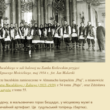
uculskiego w sali balowej na Zamku Królewskim przyjęci
 Ignacego Mościckiego, maj 1934 r., fot. Jan Malarski
atrze huculskim zamieszczone w Almanachu karpackim „Płaj”, a mianowicie
eatru Huculskiego z Żabiego (1933–1939)
z 54 tomu „Płaju”, oraz Zdzisława
 satyrów
z tomu 55.
рдону, в мальовничих горах Бєщадax, у місцевому музеї в
вичайний артефакт. Це гуцульський топірець (бартка),