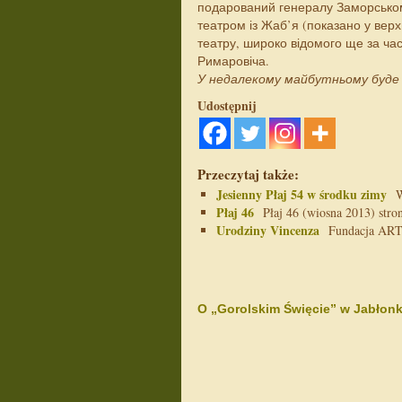
подарований генералу Заморськом
театром із Жаб’я (показано у верхн
театру, широко відомого ще за час
Римаровіча.
У недалекому майбутньому буде
Udostępnij
Przeczytaj także:
Jesienny Płaj 54 w środku zimy
Wi
Płaj 46
Płaj 46 (wiosna 2013) stron
Urodziny Vincenza
Fundacja ARTica
O „Gorolskim Święcie” w Jabłon