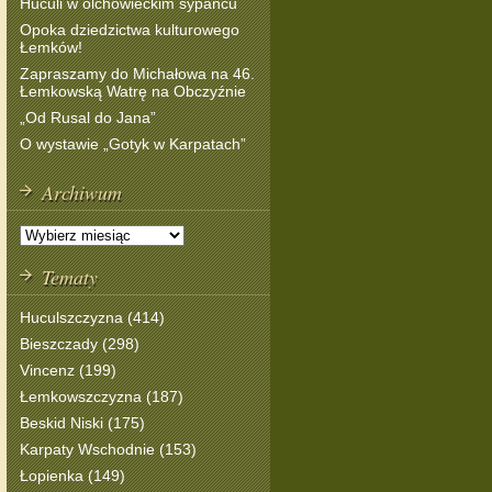
Huculi w olchowieckim sypańcu
Opoka dziedzictwa kulturowego
Łemków!
Zapraszamy do Michałowa na 46.
Łemkowską Watrę na Obczyźnie
„Od Rusal do Jana”
O wystawie „Gotyk w Karpatach”
Archiwum
Tematy
Huculszczyzna (414)
Bieszczady (298)
Vincenz (199)
Łemkowszczyzna (187)
Beskid Niski (175)
Karpaty Wschodnie (153)
Łopienka (149)