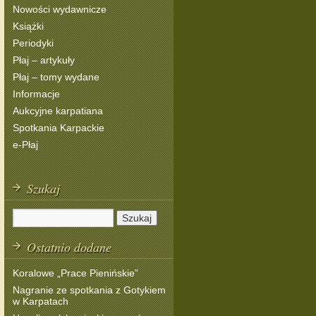
Nowości wydawnicze
Książki
Periodyki
Płaj – artykuły
Płaj – tomy wydane
Informacje
Aukcyjne karpatiana
Spotkania Karpackie
e-Płaj
Szukaj
Ostatnio dodane
Koralowe „Prace Pienińskie”
Nagranie ze spotkania z Gotykiem
w Karpatach