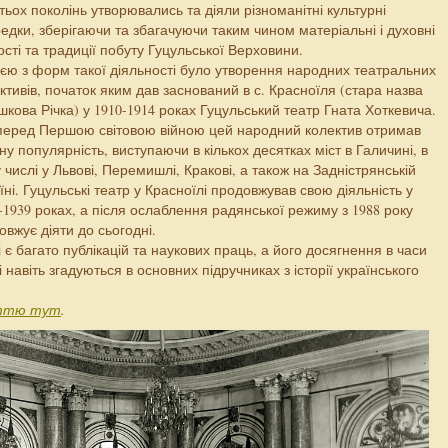
тьох поколінь утворювались та діяли різноманітні культурні
едки, зберігаючи та збагачуючи таким чином матеріальні і духовні
ості та традиції побуту Гуцульської Верховини.
єю з форм такої діяльності було утворення народних театральних
ктивів, початок яким дав заснований в с. Красноїля (стара назва
шкова Річка) у 1910-1914 роках Гуцульський театр Гната Хоткевича.
еред Першою світовою війною цей народний колектив отримав
ну популярність, виступаючи в кількох десятках міст в Галичині, в
 числі у Львові, Перемишлі, Кракові, а також на Задністрянській
їні. Гуцульські театр у Красноїлі продовжував свою діяльність у
-1939 роках, а після ослаблення радянської режиму з 1988 року
овжує діяти до сьогодні.
 є багато публікацій та наукових праць, а його досягнення в часи
і навіть згадуються в основних підручниках з історії українського
ттю тут
.