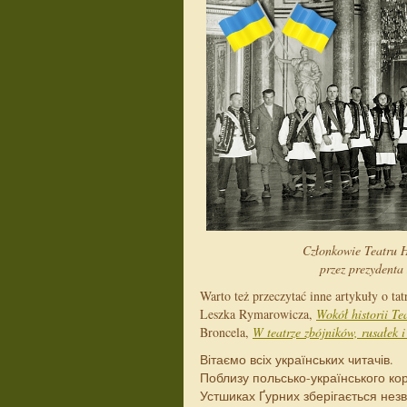
Członkowie Teatru H
przez prezydenta
Warto też przeczytać inne artykuły o t
Leszka Rymarowicza,
Wokół historii T
Broncela,
W teatrze zbójników, rusałek i
Вітаємо всіх українських читачів.
Поблизу польсько-українського ко
Устшиках Ґурних зберігається нез