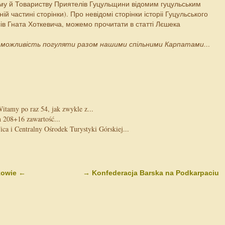
у й Товариству Приятелів Гуцульщини відомим гуцульським
ій частині сторінки). Про невідомі сторінки історіі Гуцульського
ів Гната Хоткевича, можемо прочитати в статті Лєшека
 можливість погуляти разом нашими спільними Карпатами…
tamy po raz 54, jak zwykle z...
 208+16 zawartość...
 i Centralny Ośrodek Turystyki Górskiej...
kowie
←
→
Konfederacja Barska na Podkarpaciu