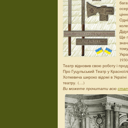
бага
осер
цінн
Одні
коле
Діду
Ще п
знач
тому
Укра
1930
Театр відновив свою роботу і прод
Про Гуцульський Театр у Красноїлі
Хоткевича широко відомі в Україні 
театру. (…)
Ви можете прочитати всю
ста