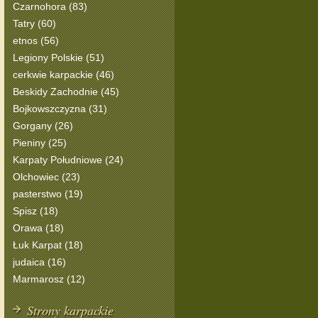
Czarnohora (83)
Tatry (60)
etnos (56)
Legiony Polskie (51)
cerkwie karpackie (46)
Beskidy Zachodnie (45)
Bojkowszczyzna (31)
Gorgany (26)
Pieniny (25)
Karpaty Południowe (24)
Olchowiec (23)
pasterstwo (19)
Spisz (18)
Orawa (18)
Łuk Karpat (18)
judaica (16)
Marmarosz (12)
Strony karpackie