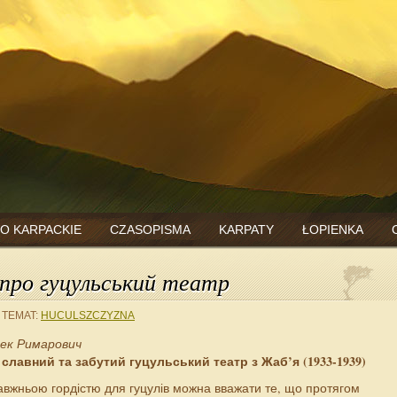
O KARPACKIE
CZASOPISMA
KARPATY
ŁOPIENKA
про гуцульський театр
 TEMAT:
HUCULSZCZYZNA
ек Римарович
славний та забутий гуцульський театр з Жаб’я (1933-1939)
вжньою гордістю для гуцулів можна вважати те, що протягом