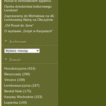
Huculi w olchowieckim sypańcu
Opoka dziedzictwa kulturowego
Łemków!
Zapraszamy do Michałowa na 46.
Łemkowską Watrę na Obczyźnie
„Od Rusal do Jana”
O wystawie „Gotyk w Karpatach”
Archiwum
Tematy
Huculszczyzna (414)
Bieszczady (298)
Vincenz (199)
Łemkowszczyzna (187)
Beskid Niski (175)
Karpaty Wschodnie (153)
Łopienka (149)