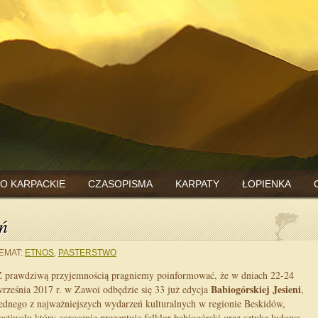
O KARPACKIE
CZASOPISMA
KARPATY
ŁOPIENKA
ń
EMAT:
ETNOS
,
PASTERSTWO
Z prawdziwą przyjemnością pragniemy poinformować, że w dniach 22-24
Babiogórskiej Jesieni
rześnia 2017 r. w Zawoi odbędzie się 33 już edycja
,
ednego z najważniejszych wydarzeń kulturalnych w regionie Beskidów,
estiwalu który corocznie prezentuje folklor babiogórski oraz sztukę ludową