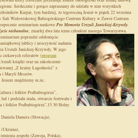
egionu. Serdecznie i gorąco zapraszamy do udziału w nim wszystkich
iłośników Karpat, tym bardziej, że tegoroczną Jesień w piątek 22 września
w Sali Widowiskowej Babiogórskiego Centrum Kultury w Zawoi Centrum
rozpocznie seminarium naukowe
Pro Memoria Urszuli Janickiej-Krzywdy.
Życie niebanalne
, zmarłej dwa lata temu członkini naszego Towarzystwa.
Seminarium poprzedzi odsłonięcie
amiątkowej tablicy i uroczystość nadania
a Urszuli Janickiej-Krzywdy. W jego
gu ciekawych referatów
(program
Urszuli książki oraz na zakończenie
śpiewanej „Z krainy Łagodności” z
a i Maryli Mrozów.
Jesieni znajdziemy m.in.:
ultura i folklor Podbabiogórza”,
al i podziału stada, otwarcie festiwalu i
a i folklor Podbabiogórza”,
15.30 Holny
a Daniela Damera (Słowacja),
 (Ukraina),
 istnienia zespołu (Zawoja, Polska),