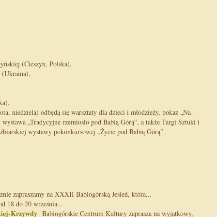
yńskiej (Cieszyn, Polska),
 (Ukraina),
ka),
ta, niedziela) odbędą się warsztaty dla dzieci i młodzieży, pokaz „Na
, wystawa „Tradycyjne rzemiosło pod Babią Górą”, a także Targi Sztuki i
źbiarskiej wystawy pokonkursowej „Życie pod Babią Górą”.
nie zapraszamy na XXXII Babiogórską Jesień, która...
 18 do 20 września...
ckiej-Krzywdy
Babiogórskie Centrum Kultury zaprasza na wyjątkowy,