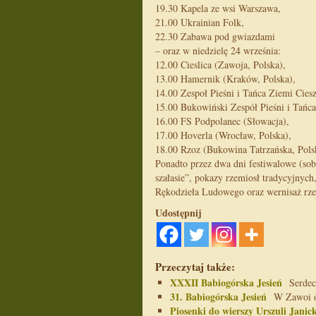
19.30 Kapela ze wsi Warszawa,
21.00 Ukrainian Folk,
22.30 Zabawa pod gwiazdami
– oraz w niedzielę 24 września:
12.00 Cieslica (Zawoja, Polska),
13.00 Hamernik (Kraków, Polska),
14.00 Zespoł Pieśni i Tańca Ziemi Ciesz
15.00 Bukowiński Zespół Pieśni i Tańca
16.00 FS Podpolanec (Słowacja),
17.00 Hoverla (Wrocław, Polska),
18.00 Rzoz (Bukowina Tatrzańska, Pols
Ponadto przez dwa dni festiwalowe (sobo
szałasie”, pokazy rzemiosł tradycyjnych
Rękodzieła Ludowego oraz wernisaż rze
Udostępnij
Przeczytaj także:
XXXII Babiogórska Jesień
Serdecz
31. Babiogórska Jesień
W Zawoi od
Piosenki do wierszy Urszuli Jani