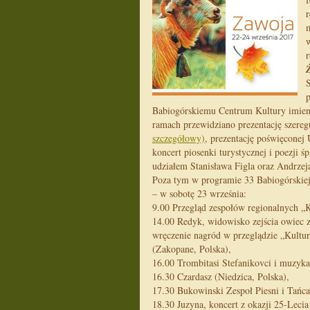
r
m
p
Babiogórskiemu Centrum Kultury imieni
ramach przewidziano prezentację szere
szczegółowy)
, prezentację poświęconej 
koncert piosenki turystycznej i poezji 
udziałem Stanisława Figla oraz Andrzej
Poza tym w programie 33 Babiogórskiej 
– w sobotę 23 września:
9.00 Przegląd zespołów regionalnych „K
14.00 Redyk, widowisko zejścia owiec z h
wręczenie nagród w przeglądzie „Kultur
(Zakopane, Polska),
16.00 Trombitasi Stefanikovci i muzyk
16.30 Czardasz (Niedzica, Polska),
17.30 Bukowinski Zespoł Piesni i Tańca
18.30 Juzyna, koncert z okazji 25-Lecia