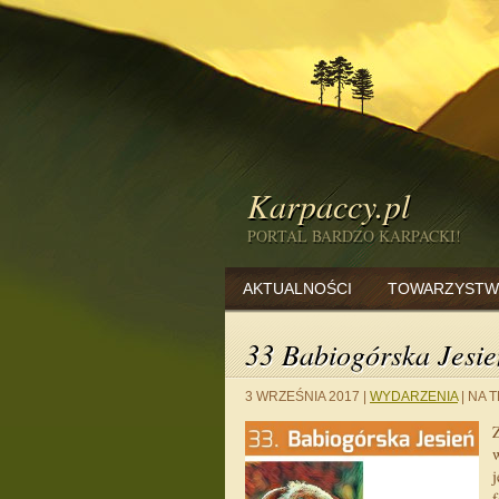
Karpaccy.pl
PORTAL BARDZO KARPACKI!
AKTUALNOŚCI
TOWARZYSTW
33 Babiogórska Jesie
3 WRZEŚNIA 2017
|
WYDARZENIA
|
NA T
w
j
f