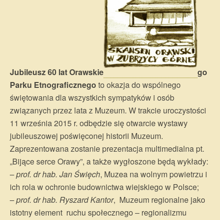
Jubileusz 60 lat Orawskie
go
Parku Etnograficznego
to okazja do wspólnego
świętowania dla wszystkich sympatyków i osób
związanych przez lata z Muzeum. W trakcie uroczystości
11 września 2015 r. odbędzie się otwarcie wystawy
jubileuszowej poświęconej historii Muzeum.
Zaprezentowana zostanie prezentacja multimedialna pt.
„Bijące serce Orawy”, a także wygłoszone będą wykłady:
–
prof. dr hab. Jan Święch
, Muzea na wolnym powietrzu i
ich rola w ochronie budownictwa wiejskiego w Polsce;
–
prof. dr hab. Ryszard Kantor
, Muzeum regionalne jako
istotny element ruchu społecznego – regionalizmu