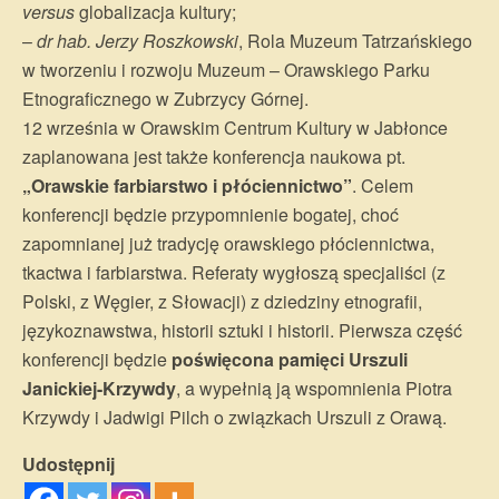
versus
globalizacja kultury;
–
dr hab. Jerzy Roszkowski
, Rola Muzeum Tatrzańskiego
w tworzeniu i rozwoju Muzeum – Orawskiego Parku
Etnograficznego w Zubrzycy Górnej.
12 września w Orawskim Centrum Kultury w Jabłonce
zaplanowana jest także konferencja naukowa pt.
„Orawskie farbiarstwo i płóciennictwo”
. Celem
konferencji będzie przypomnienie bogatej, choć
zapomnianej już tradycję orawskiego płóciennictwa,
tkactwa i farbiarstwa. Referaty wygłoszą specjaliści (z
Polski, z Węgier, z Słowacji) z dziedziny etnografii,
językoznawstwa, historii sztuki i historii. Pierwsza część
konferencji będzie
poświęcona pamięci Urszuli
Janickiej-Krzywdy
, a wypełnią ją wspomnienia Piotra
Krzywdy i Jadwigi Pilch o związkach Urszuli z Orawą.
Udostępnij