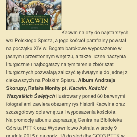
Kacwin należy do najstarszych
wsi Polskiego Spisza, a jego kościół parafialny powstał
na początku XIV w. Bogate barokowe wyposażenie w
jasnym i przestronnym wnętrzu, a także liczne naczynia
liturgicznie i najbogatszy na tym terenie zbiór szat
liturgicznych pozwalają zaliczyć tę świątynię do jednej z
ciekawszych na Polskim Spiszu.
Album Andrzeja
Skorupy, Rafała Monity pt.
Kacwin. Kościół
Wszystkich Świętych
ilustrowany ponad 60 barwnymi
fotografiami zawiera obszerny rys historii Kacwina oraz
szczegółowy opis wnętrza i wyposażenia kościoła.
Na promocję albumu zapraszają Centralna Biblioteka
Górska PTTK oraz Wydawnictwo Astraia w środę 9
grudnia 2015 r. na godz. 18 do siedziby COTG PTTK w