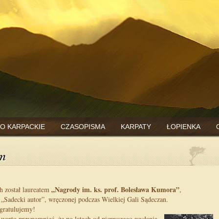
O KARPACKIE
CZASOPISMA
KARPATY
ŁOPIENKA
em
„Nagrody im. ks. prof. Bolesława Kumora”
h został laureatem
,
 „Sadecki autor”, wręczonej podczas Wielkiej Gali Sądeczan.
gratulujemy!
 warto przypomnieć, że po latach od pierwszego wydania