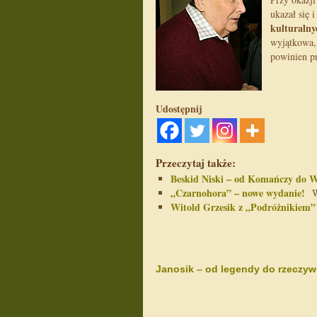
ukazał się 
kulturalny
wyjątkowa, 
powinien pr
Udostępnij
Przeczytaj także:
Beskid Niski – od Komańczy do 
„Czarnohora” – nowe wydanie!
Ws
Witold Grzesik z „Podróżnikiem”
Janosik – od legendy do rzeczyw