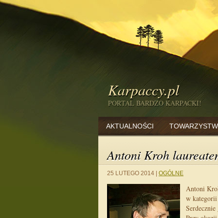
Karpaccy.pl
PORTAL BARDZO KARPACKI!
AKTUALNOŚCI
TOWARZYSTW
Antoni Kroh laureat
25 LUTEGO 2014
|
OGÓLNE
Antoni Kro
w kategorii
Serdecznie 
Przy okazji