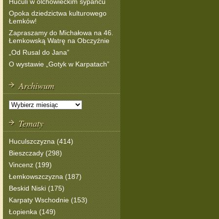
Huculi w olchowieckim sypańcu
Opoka dziedzictwa kulturowego
Łemków!
Zapraszamy do Michałowa na 46.
Łemkowską Watrę na Obczyźnie
„Od Rusal do Jana”
O wystawie „Gotyk w Karpatach”
Archiwum
Tematy
Huculszczyzna (414)
Bieszczady (298)
Vincenz (199)
Łemkowszczyzna (187)
Beskid Niski (175)
Karpaty Wschodnie (153)
Łopienka (149)