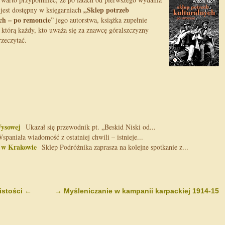
„Sklep potrzeb
i jest dostępny w księgarniach
ch – po remoncie
” jego autorstwa, książka zupełnie
którą każdy, kto uważa się za znawcę góralszczyzny
zeczytać.
Wysowej
Ukazał się przewodnik pt. „Beskid Niski od...
paniała wiadomość z ostatniej chwili – istnieje...
 w Krakowie
Sklep Podróżnika zaprasza na kolejne spotkanie z...
istości
←
→
Myśleniczanie w kampanii karpackiej 1914-15