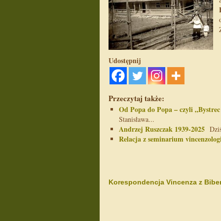
Udostępnij
Przeczytaj także:
Od Popa do Popa – czyli „Bystrec
Stanisława...
Andrzej Ruszczak 1939-2025
Dziś 
Relacja z seminarium vincenzolog
Korespondencja Vincenza z Bib