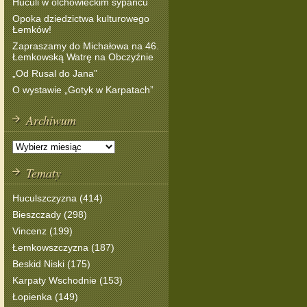
Huculi w olchowieckim sypańcu
Opoka dziedzictwa kulturowego
Łemków!
Zapraszamy do Michałowa na 46.
Łemkowską Watrę na Obczyźnie
„Od Rusal do Jana”
O wystawie „Gotyk w Karpatach”
Archiwum
Tematy
Huculszczyzna (414)
Bieszczady (298)
Vincenz (199)
Łemkowszczyzna (187)
Beskid Niski (175)
Karpaty Wschodnie (153)
Łopienka (149)