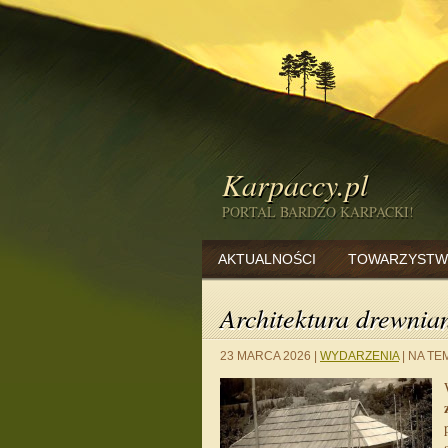
Karpaccy.pl
PORTAL BARDZO KARPACKI!
AKTUALNOŚCI
TOWARZYSTW
Architektura drewnia
23 MARCA 2026
|
WYDARZENIA
|
NA TEM