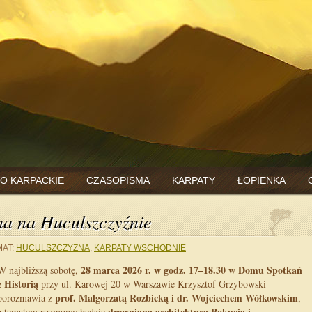
O KARPACKIE
CZASOPISMA
KARPATY
ŁOPIENKA
na na Huculszczyźnie
AT:
HUCULSZCZYZNA
,
KARPATY WSCHODNIE
28 marca 2026 r. w godz. 17–18.30 w Domu Spotkań
W najbliższą sobotę,
z Historią
przy ul. Karowej 20 w Warszawie Krzysztof Grzybowski
prof. Małgorzatą Rozbicką i dr. Wojciechem Wółkowskim
porozmawia z
,
drewniana architektura Pokucia i
a tematem rozmowy będzie