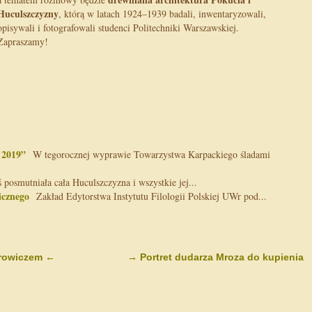
Huculszczyzny
, którą w latach 1924–1939 badali, inwentaryzowali,
opisywali i fotografowali studenci Politechniki Warszawskiej.
Zapraszamy!
 2019”
W tegorocznej wyprawie Towarzystwa Karpackiego śladami
posmutniała cała Huculszczyzna i wszystkie jej...
icznego
Zakład Edytorstwa Instytutu Filologii Polskiej UWr pod...
erowiczem
←
→
Portret dudarza Mroza do kupienia