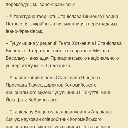
перекладач, м. Івано-Франківськ
– Літературна творчість Станіслава Вінценза Галина
Петросеняк, українська письменниця і перекладач,м.
Івано-Франківськ.
– Гуцульщина у рецепції Гната Хоткевича і Станіслава
Вінценза. Літературні і життєві паралелі. Микола
Васильчук, викладач Прикарпатського національного
університету ім. В. Стефаника.
– У барвінковий вінець Станіслава Вінценза
Ярослава Ткачук, директор Коломийського
національного музею Гуцульщини і Покуття імені
Йосафата Кобринського.
– Станіславу Вінцензу на пошанування Андріана
Ємчук, науковий співробітник Коломийського
національного музею Гуцульщини і Покуття імені