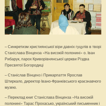
– Синкретизм християнської віри давніх гуцулів в творі
Станіслава Вінценза «На високій полонині» о. Іван
Рибарук, парох Криворівнянської церкви Різдва
Пресвятої Богородиці
– Станіслав Вінценз і Прикарпаття Ярослав
Штиркало, директор Івано-Франківського краєзнавчого
музею.
– Переклад книг Станіслава Вінценза «На високій
полонині» Тарас Прохасько, український письменник і