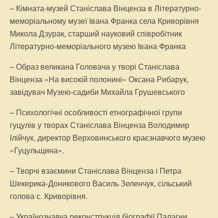
– Кімната-музей Станіслава Вінценза в Літературно-
меморіальному музеї Івана Франка села Криворівня
Микола Дзурак, старший науковий співробітник
Літературно-меморіального музею Івана Франка
– Образ великана Головача у творі Станіслава
Вінценза «На високій полонині» Оксана Рибарук,
завідувач Музею-садиби Михайла Грушевського
– Психологічні особливості етнографічної групи
гуцулів у творах Станіслава Вінценза Володимир
Ілійчук, директор Верховинського краєзнавчого музею
«Гуцульщина».
– Творчі взаємини Станіслава Вінценза і Петра
Шекерика-Доникового Василь Зеленчук, сільський
голова с. Криворівня.
– Українознавча реконструкція біографії Палагни