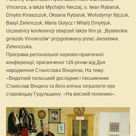
Vincenza, a także Mychajło Neczaj, o. Iwan Rybaruk,
Dmytro Kiraszczuk, Oksana Rybaruk, Wołodymyr Ilijczuk,
Basyl Zełenczuk, Maria Gotycz i Witalij Dmytrjuk.
Uczestnicy konferencji obejrzeli także film pt. „Bystreckie
gniazdo Vincenzów” przygotowany przez Jarosława
Zełenczuka.
Програма регіональної науково-практичної
конференції, присвяченої 125-річчю від Дня
народження Станіслава Вінценза, На тему:
«Видатний польський дослідник і письменник
Станіслав Вінценз та його епічна тетралогія про
старовіцьку Гуцульщину: «На високій полонині».