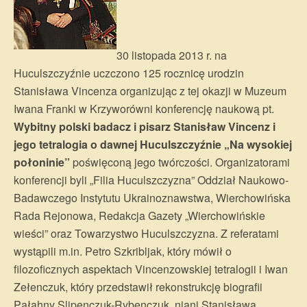
30 listopada 2013 r. na
Huculszczyźnie uczczono 125 rocznicę urodzin
Stanisława Vincenza organizując z tej okazji w Muzeum
Iwana Franki w Krzyworówni konferencję naukową pt.
Wybitny polski badacz i pisarz Stanisław Vincenz i
jego tetralogia o dawnej Huculszczyźnie „Na wysokiej
połoninie”
poświęconą jego twórczości. Organizatorami
konferencji byli „Filia Huculszczyzna” Oddział Naukowo-
Badawczego Instytutu Ukrainoznawstwa, Wierchowińska
Rada Rejonowa, Redakcja Gazety „Wierchowińskie
wieści” oraz Towarzystwo Huculszczyzna. Z referatami
wystąpili m.in. Petro Szkribljak, który mówił o
filozoficznych aspektach Vincenzowskiej tetralogii i Iwan
Zełenczuk, który przedstawił rekonstrukcję biografii
Pałahny Slipenczuk-Rybenczuk, niani Stanisława