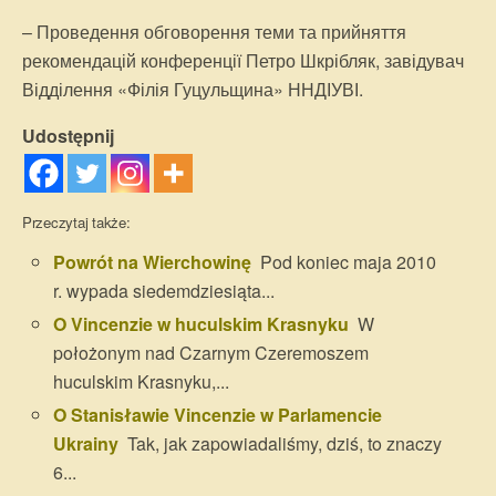
– Проведення обговорення теми та прийняття
рекомендацій конференції Петро Шкрібляк, завідувач
Відділення «Філія Гуцульщина» ННДІУВІ.
Udostępnij
Przeczytaj także:
Powrót na Wierchowinę
Pod koniec maja 2010
r. wypada siedemdziesiąta...
O Vincenzie w huculskim Krasnyku
W
położonym nad Czarnym Czeremoszem
huculskim Krasnyku,...
O Stanisławie Vincenzie w Parlamencie
Ukrainy
Tak, jak zapowiadaliśmy, dziś, to znaczy
6...