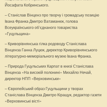
Йосафата Кобринського.
– Станіслав Вінценз про творчу і громадську позицію
Івана Франка Дмитро Ватаманюк, голова
Всеукраїнського об’єднаного товариства
«Гуцульщина»
– Криворівнянська гілка родоводу Станіслава
Вінценза Ганна Луцюк, директор Криворівнянського
літературно-меморіального музею Івана Франка.
– Природа Гуцульських Карпат в книзі Станіслава
Вінценза «На високій полонині» Михайло Нечай,
директор НПП «Верховинськи»
– Європейський образ Гуцульщини у творах
Станіслава Вінценза Дмитро Кіращук, редактор газети
«Верховинські вісті»