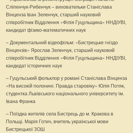
Сліпенчук-Рибенчук – виховательки Станіслава
Вінценза Іван Зеленчук, старший науковий
співробітник Відділення «Філія Гуцульщина» ННДІУВІ,
кандидат фізико-математичних наук
– Документальний відеофільм: «Бистрецьке гніздо
Вінцензів» Ярослав Зеленчук, старший науковий
співробітник Відділення «Філія Гуцульщина» ННДІУВІ,
кандидат історичних наук
– Гуцульський фольклор у романі Станіслава Вінценза
«На високій полонині. Правда старовіку» Юлія Потяк,
студентка Львівського національного університету ім.
Івана Франка
– Поїздка жителів села Бистрець до м. Кракова в
Польщі. Марія Готич, вчитель української мови
Бистрецької ЗОШ