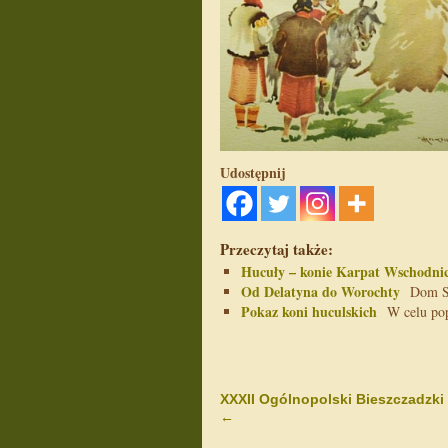
Udostępnij
Przeczytaj także:
Hucuły – konie Karpat Wschodni
Od Delatyna do Worochty
Dom Spo
Pokaz koni huculskich
W celu popu
XXXII Ogólnopolski Bieszczadzki 
←