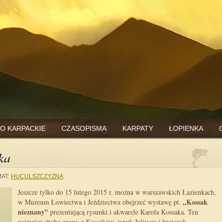
O KARPACKIE
CZASOPISMA
KARPATY
ŁOPIENKA
ka
AT:
HUCULSZCZYZNA
Jeszcze tylko do 15 lutego 2015 r. można w warszawskich Łazienkach,
„Kossak
w Muzeum Łowiectwa i Jeździectwa obejrzeć wystawę pt.
nieznany”
prezentującą rysunki i akwarele Karola Kossaka. Ten
najmniej chyba znany z Kossaków, wnuk Juliusza i bratanek