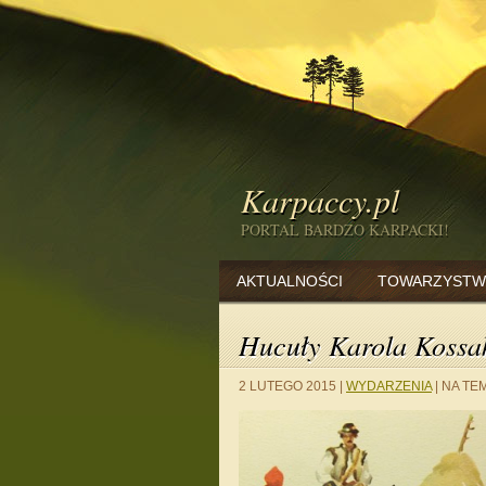
Karpaccy.pl
PORTAL BARDZO KARPACKI!
AKTUALNOŚCI
TOWARZYSTW
Hucuły Karola Kossa
2 LUTEGO 2015
|
WYDARZENIA
|
NA TEM