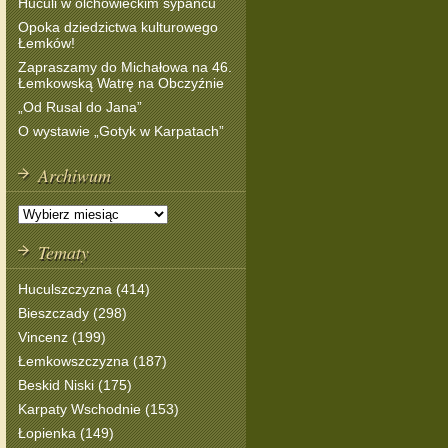
Huculi w olchowieckim sypańcu
Opoka dziedzictwa kulturowego
Łemków!
Zapraszamy do Michałowa na 46.
Łemkowską Watrę na Obczyźnie
„Od Rusal do Jana”
O wystawie „Gotyk w Karpatach”
Archiwum
Tematy
Huculszczyzna (414)
Bieszczady (298)
Vincenz (199)
Łemkowszczyzna (187)
Beskid Niski (175)
Karpaty Wschodnie (153)
Łopienka (149)