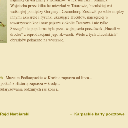
Wojciecha przez kilka lat mieszkał w Tatarowie, huculskiej wsi
wciśniętej pomiędzy Gorgany i Czarnohorę. Zostawił po sobie między
innymi akwarele i rysunki ukazujące Hucułów, najczęściej w
towarzystwie koni oraz pejzaże z okolic Tatarowa i nie tylko.
Szczególnie popularna była przed wojną seria pocztówek „Huculi w
drodze” z reprodukcjami jego akwareli. Wiele z tych „huculskich”
obrazków pokazano na wystawie.
ch
Muzeum Podkarpackie w Krośnie zaprasza od lipca...
tkań z Historią zaprasza w środę...
laryzowania rodzimych ras koni i...
Rajd Narciarski
→
Karpackie karty pocztowe