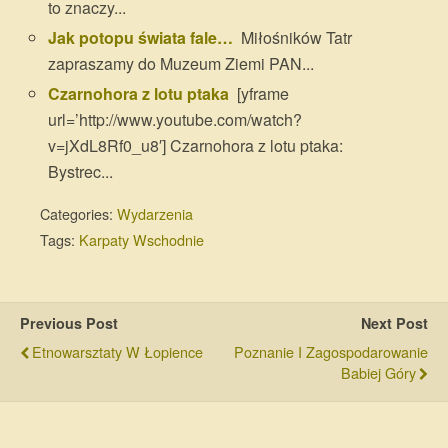
to znaczy...
Jak potopu świata fale…
Miłośników Tatr
zapraszamy do Muzeum Ziemi PAN...
Czarnohora z lotu ptaka
[yframe
url=’http://www.youtube.com/watch?
v=jXdL8Rf0_u8′] Czarnohora z lotu ptaka:
Bystrec...
Categories:
Wydarzenia
Tags:
Karpaty Wschodnie
Previous Post
Next Post
Etnowarsztaty W Łopience
Poznanie I Zagospodarowanie
Babiej Góry