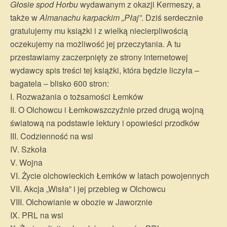
Głosie spod Horbu
wydawanym z okazji Kermeszy, a
także w
Almanachu karpackim „Płaj”
. Dziś serdecznie
gratulujemy mu książki i z wielką niecierpliwością
oczekujemy na możliwość jej przeczytania.
A tu
przestawiamy zaczerpnięty ze strony internetowej
wydawcy spis treści tej książki, która będzie liczyła –
bagatela – blisko 600 stron:
I. Rozważania o tożsamości Łemków
II. O Olchowcu i Łemkowszczyźnie przed drugą wojną
światową na podstawie lektury i opowieści przodków
III. Codzienność na wsi
IV. Szkoła
V. Wojna
VI. Życie olchowieckich Łemków w latach powojennych
VII. Akcja „Wisła” i jej przebieg w Olchowcu
VIII. Olchowianie w obozie w Jaworznie
IX. PRL na wsi