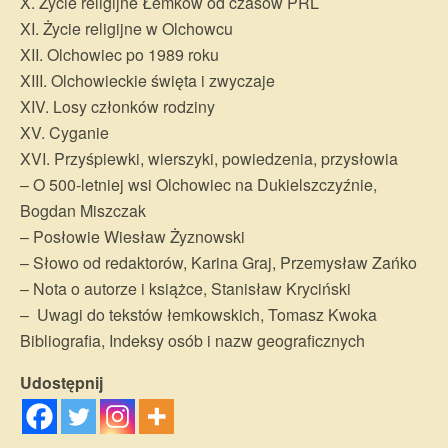
X. Życie religijne Łemków od czasów PRL
XI. Życie religijne w Olchowcu
XII. Olchowiec po 1989 roku
XIII. Olchowieckie święta i zwyczaje
XIV. Losy członków rodziny
XV. Cyganie
XVI. Przyśpiewki, wierszyki, powiedzenia, przysłowia
– O 500-letniej wsi Olchowiec na Dukielszczyźnie,
Bogdan Miszczak
– Posłowie Wiesław Żyznowski
– Słowo od redaktorów, Karina Graj, Przemysław Zańko
– Nota o autorze i książce, Stanisław Kryciński
– Uwagi do tekstów łemkowskich, Tomasz Kwoka
Bibliografia, Indeksy osób i nazw geograficznych
Udostępnij