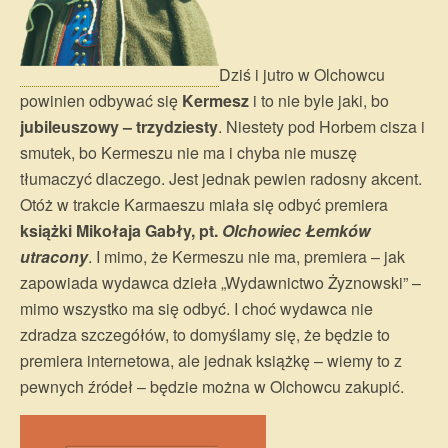
Dziś i jutro w Olchowcu
powinien odbywać się
Kermesz
i to nie byle jaki, bo
jubileuszowy – trzydziesty
. Niestety pod Horbem cisza i
smutek, bo Kermeszu nie ma i chyba nie muszę
tłumaczyć dlaczego. Jest jednak pewien radosny akcent.
Otóż w trakcie Karmaeszu miała się odbyć premiera
książki Mikołaja Gabły, pt.
Olchowiec Łemków
utracony
. I mimo, że Kermeszu nie ma, premiera – jak
zapowiada wydawca dzieła „Wydawnictwo Żyznowski” –
mimo wszystko ma się odbyć. I choć wydawca nie
zdradza szczegółów, to domyślamy się, że będzie to
premiera internetowa, ale jednak książkę – wiemy to z
pewnych źródeł – będzie można w Olchowcu zakupić.