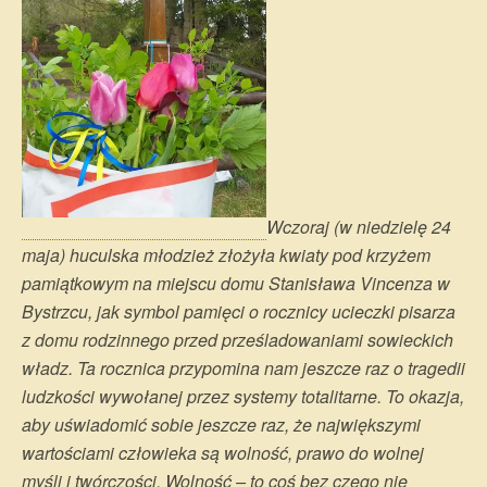
Wczoraj (w niedzielę 24
maja) huculska młodzież złożyła kwiaty pod krzyżem
pamiątkowym na miejscu domu Stanisława Vincenza w
Bystrzcu, jak symbol pamięci o rocznicy ucieczki pisarza
z domu rodzinnego przed prześladowaniami sowieckich
władz. Ta rocznica przypomina nam jeszcze raz o tragedii
ludzkości wywołanej przez systemy totalitarne. To okazja,
aby uświadomić sobie jeszcze raz, że największymi
wartościami człowieka są wolność, prawo do wolnej
myśli i twórczości. Wolność – to coś bez czego nie