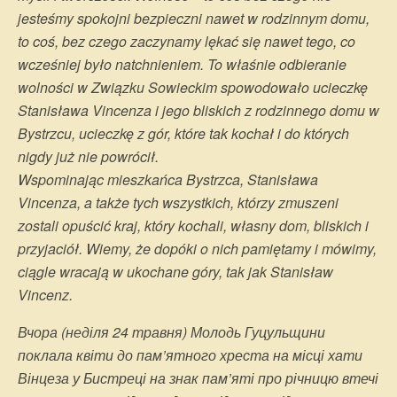
jesteśmy spokojni bezpieczni nawet w rodzinnym domu,
to coś, bez czego zaczynamy lękać się nawet tego, co
wcześniej było natchnieniem. To właśnie odbieranie
wolności w Związku Sowieckim spowodowało ucieczkę
Stanisława Vincenza i jego bliskich z rodzinnego domu w
Bystrzcu, ucieczkę z gór, które tak kochał i do których
nigdy już nie powrócił.
Wspominając mieszkańca Bystrzca, Stanisława
Vincenza, a także tych wszystkich, którzy zmuszeni
zostali opuścić kraj, który kochali, własny dom, bliskich i
przyjaciół. Wiemy, że dopóki o nich pamiętamy i mówimy,
ciągle wracają w ukochane góry, tak jak Stanisław
Vincenz.
Вчора (неділя 24 травня) Молодь Гуцульщини
поклала квіти до пам’ятного хреста на місці хати
Вінцеза у Бистреці на знак пам’яті про річницю втечі