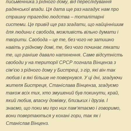
письменника з рідного дому, від переслідування
радянської влади. Ця дата ще раз нагадує нам про
страшну трагедію людства – тоталітарні
системи. Це привід ще раз згадати, що найціннішим
для людини є свобода, можливість вільно думати і
творити. Свобода – це те, без чого не затишно
навіть у рідному домі, те, без чого починає лякати
те, що раніше давало натхнення. Саме відсутність
свободи у на території СРСР погнала Вінценза з
сім’єю з рідного дому у Бистреці, з гір, які він так
любив і в які більше не повернувся.
У ці дні, згадуючи
жителя Бистреця, Станіслава Вінценза, згадуємо
також всіх тих, хто змушений був покинути, край,
який любив, власну домівку, близьких і друзів.
І
знаємо, що поки ми про них пам’ятаємо і говоримо,
вони повертаються у кохані гори, так як і
Станіслав Вінценз.