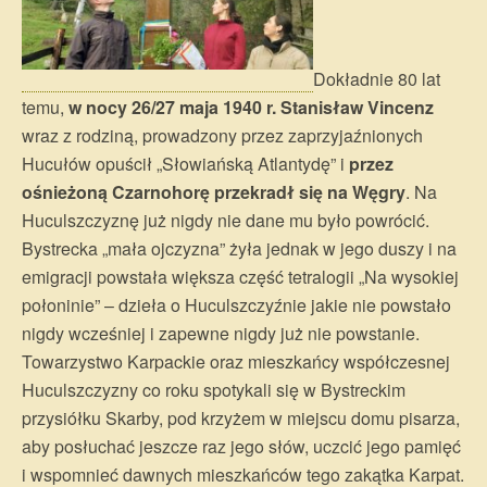
Dokładnie 80 lat
temu,
w nocy 26/27 maja 1940 r. Stanisław Vincenz
wraz z rodziną, prowadzony przez zaprzyjaźnionych
Hucułów opuścił „Słowiańską Atlantydę” i
przez
ośnieżoną Czarnohorę przekradł się na Węgry
. Na
Huculszczyznę już nigdy nie dane mu było powrócić.
Bystrecka „mała ojczyzna” żyła jednak w jego duszy i na
emigracji powstała większa część tetralogii „Na wysokiej
połoninie” – dzieła o Huculszczyźnie jakie nie powstało
nigdy wcześniej i zapewne nigdy już nie powstanie.
Towarzystwo Karpackie oraz mieszkańcy współczesnej
Huculszczyzny co roku spotykali się w Bystreckim
przysiółku Skarby, pod krzyżem w miejscu domu pisarza,
aby posłuchać jeszcze raz jego słów, uczcić jego pamięć
i wspomnieć dawnych mieszkańców tego zakątka Karpat.