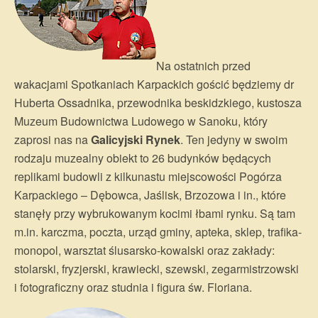
Na ostatnich przed
wakacjami Spotkaniach Karpackich gościć będziemy dr
Huberta Ossadnika, przewodnika beskidzkiego, kustosza
Muzeum Budownictwa Ludowego w Sanoku, który
zaprosi nas na
Galicyjski Rynek
. Ten jedyny w swoim
rodzaju muzealny obiekt to 26 budynków będących
replikami budowli z kilkunastu miejscowości Pogórza
Karpackiego – Dębowca, Jaślisk, Brzozowa i in., które
stanęły przy wybrukowanym kocimi łbami rynku. Są tam
m.in. karczma, poczta, urząd gminy, apteka, sklep, trafika-
monopol, warsztat ślusarsko-kowalski oraz zakłady:
stolarski, fryzjerski, krawiecki, szewski, zegarmistrzowski
i fotograficzny oraz studnia i figura św. Floriana.