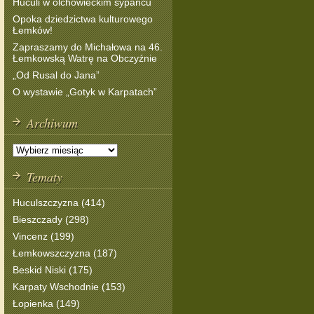
Huculi w olchowieckim sypańcu
Opoka dziedzictwa kulturowego
Łemków!
Zapraszamy do Michałowa na 46.
Łemkowską Watrę na Obczyźnie
„Od Rusal do Jana”
O wystawie „Gotyk w Karpatach”
Archiwum
Tematy
Huculszczyzna (414)
Bieszczady (298)
Vincenz (199)
Łemkowszczyzna (187)
Beskid Niski (175)
Karpaty Wschodnie (153)
Łopienka (149)