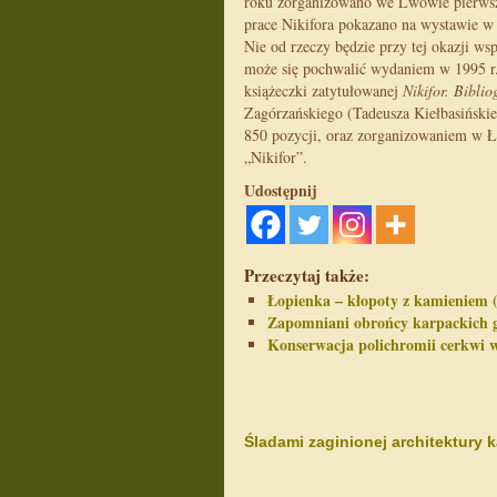
roku zorganizowano we Lwowie pierwsz
prace Nikifora pokazano na wystawie w
Nie od rzeczy będzie przy tej okazji w
może się pochwalić wydaniem w 1995 r. 
książeczki zatytułowanej
Nikifor. Biblio
Zagórzańskiego (Tadeusza Kiełbasińskieg
850 pozycji, oraz zorganizowaniem w Ł
„Nikifor”.
Udostępnij
Przeczytaj także:
Łopienka – kłopoty z kamieniem (
Zapomniani obrońcy karpackich 
Konserwacja polichromii cerkwi 
Śladami zaginionej architektury 