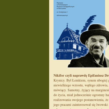
Nikifor czyli naprawdę Epifaniusz D
Krynicy. Był Łemkiem, synem ubogiej g
niewielkiego wzrostu, wątłego zdrowia, 
mówiący. Samotny, żyjący na marginesi
do życia, miał jednocześnie ogromny har
realizowania swojego postanowienia, ż
jego pracami zainteresował się lwowski