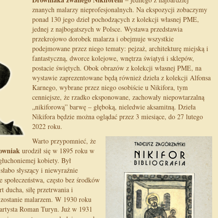
znanych malarzy nieprofesjonalnych. Na ekspozycji zobaczymy
ponad 130 jego dzieł pochodzących z kolekcji własnej PME,
jednej z najbogatszych w Polsce. Wystawa przedstawia
przekrojowo dorobek malarza i obejmuje wszystkie
podejmowane przez niego tematy: pejzaż, architekturę miejską i
fantastyczną, dworce kolejowe, wnętrza świątyń i sklepów,
postacie świętych. Obok obrazów z kolekcji własnej PME, na
wystawie zaprezentowane będą również dzieła z kolekcji Alfonsa
Karnego, wybrane przez niego osobiście u Nikifora, tym
cenniejsze, że rzadko eksponowane, zachowały niepowtarzalną
„nikiforową” barwę – głęboką, nieledwie aksamitną. Dzieła
Nikifora będzie można oglądać przez 3 miesiące, do 27 lutego
2022 roku.
Warto przypomnieć, że
rowniak
urodził się w 1895 roku w
łuchoniemej kobiety. Był
słabo słyszący i niewyraźnie
e społeczeństwa, często bez środków
t ducha, siłę przetrwania i
e zostanie malarzem. W 1930 roku
 artysta Roman Turyn. Już w 1931