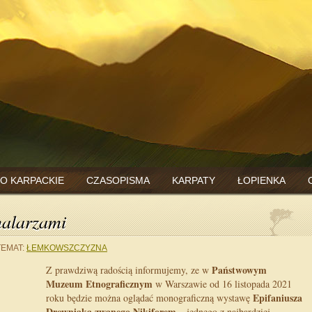
O KARPACKIE
CZASOPISMA
KARPATY
ŁOPIENKA
malarzami
TEMAT:
ŁEMKOWSZCZYZNA
Państwowym
Z prawdziwą radością informujemy, ze w
Muzeum Etnograficznym
w Warszawie od 16 listopada 2021
Epifaniusza
roku będzie można oglądać monograficzną wystawę
Drowniaka zwanego Nikiforem
– jednego z najbardziej