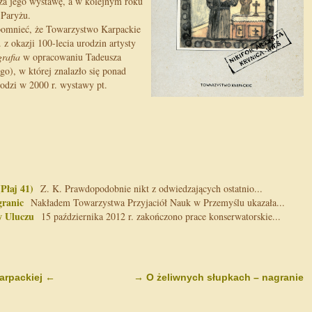
a jego wystawę, a w kolejnym roku
 Paryżu.
spomnieć, że Towarzystwo Karpackie
z okazji 100-lecia urodzin artysty
grafia
w opracowaniu Tadeusza
o), w której znalazło się ponad
odzi w 2000 r. wystawy pt.
Płaj 41)
Z. K. Prawdopodobnie nikt z odwiedzających ostatnio...
granic
Nakładem Towarzystwa Przyjaciół Nauk w Przemyślu ukazała...
w Uluczu
15 października 2012 r. zakończono prace konserwatorskie...
karpackiej
←
→
O żeliwnych słupkach – nagranie