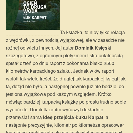
Ta książka, to niby tylko relacja
z wędrówki, z pewnością wyjątkowej, ale w zasadzie nie
różnej od wielu innych. Jej autor
Dominik Księski
szczegółowo, z ogromnym pietyzmem i skrupulatnością
spisał dzień po dniu raport z pokonania blisko 2500
kilometrów karpackiego szlaku. Jednak w ów raport
wplótł tak wiele treści, że drugiej tak karpackiej księgi jak
ta, dotąd nie było, a następnej pewnie już nie będzie, bo
jest ona wyjątkowa pod każdym względem. Krótko
mówiąc bardziej karpacką książkę po prostu trudno sobie
wyobrazić. Dominik zanim wyruszył dokładnie
przemyślał samą
ideę przejścia Łuku Karpat
, a
następnie precyzyjnie, kilometr po kilometrze opracował
jego trasę, praktycznie nic nie zostawiając przypadkowi.