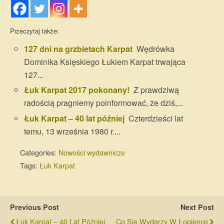
Przeczytaj także:
127 dni na grzbietach Karpat
Wędrówka
Dominika Księskiego Łukiem Karpat trwająca
127...
Łuk Karpat 2017 pokonany!
Z prawdziwą
radością pragniemy poinformować, że dziś,...
Łuk Karpat – 40 lat później
Czterdzieści lat
temu, 13 września 1980 r....
Categories:
Nowości wydawnicze
Tags:
Łuk Karpat
Previous Post
Next Post
Łuk Karpat – 40 Lat Później
Co Się Wydarzy W Łopience