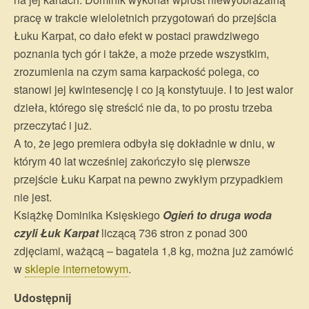
pracę w trakcie wieloletnich przygotowań do przejścia
Łuku Karpat, co dało efekt w postaci prawdziwego
poznania tych gór i także, a może przede wszystkim,
zrozumienia na czym sama karpackość polega, co
stanowi jej kwintesencję i co ją konstytuuje. I to jest walor
dzieła, którego się streścić nie da, to po prostu trzeba
przeczytać i już.
A to, że jego premiera odbyła się dokładnie w dniu, w
którym 40 lat wcześniej zakończyło się pierwsze
przejście Łuku Karpat na pewno zwykłym przypadkiem
nie jest.
Książkę Dominika Księskiego
Ogień to druga woda
czyli Łuk Karpat
liczącą 736 stron z ponad 300
zdjęciami, ważącą – bagatela 1,8 kg, można już zamówić
w
sklepie internetowym
.
Udostępnij