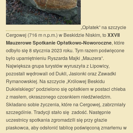
„Opłatek” na szczycie
Cergowej (716 m n.p.m.) w Beskidzie Niskim, to
XXVII
Mauzerowe Spotkanie Opłatkowo-Noworoczne
, które
odbyło się 8 stycznia 2023 roku. Tym razem poświęcone
było upamiętnieniu Ryszarda Majki „Mauzera”.
Największa grupa turystów wyruszyła z Lipowicy,
pozostali wędrowali od Dukli, Jasionki oraz Zawadki
Rymanowskiej. Na szczycie „Królowej Beskidu
Dukielskiego” podzielono się opłatkiem w postaci chleba
z masłem, okraszonego czosnkiem niedźwiedzim.
Składano sobie życzenia, które na Cergowej, zabrzmiały
szczególnie. Tradycji stało się zadość. Następnie
uczestnicy spotkania zgromadzili się przy głazie
piaskowca, aby odsłonić tablicę poświęconą zmarłemu w