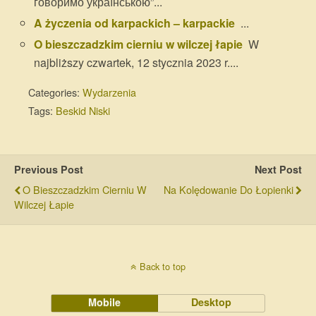
говоримо українською”...
A życzenia od karpackich – karpackie
...
O bieszczadzkim cierniu w wilczej łapie
W
najbliższy czwartek, 12 stycznia 2023 r....
Categories:
Wydarzenia
Tags:
Beskid Niski
Previous Post
Next Post
O Bieszczadzkim Cierniu W
Na Kolędowanie Do Łopienki
Wilczej Łapie
Back to top
Mobile
Desktop