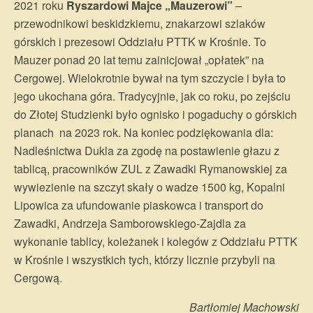
2021 roku
Ryszardowi Majce „Mauzerowi”
–
przewodnikowi beskidzkiemu, znakarzowi szlaków
górskich i prezesowi Oddziału PTTK w Krośnie. To
Mauzer ponad 20 lat temu zainicjował „opłatek” na
Cergowej. Wielokrotnie bywał na tym szczycie i była to
jego ukochana góra. Tradycyjnie, jak co roku, po zejściu
do Złotej Studzienki było ognisko i pogaduchy o górskich
planach na 2023 rok. Na koniec podziękowania dla:
Nadleśnictwa Dukla za zgodę na postawienie głazu z
tablicą, pracowników ZUL z Zawadki Rymanowskiej za
wywiezienie na szczyt skały o wadze 1500 kg, Kopalni
Lipowica za ufundowanie piaskowca i transport do
Zawadki, Andrzeja Samborowskiego-Zajdla za
wykonanie tablicy, koleżanek i kolegów z Oddziału PTTK
w Krośnie i wszystkich tych, którzy licznie przybyli na
Cergową.
Bartłomiej Machowski