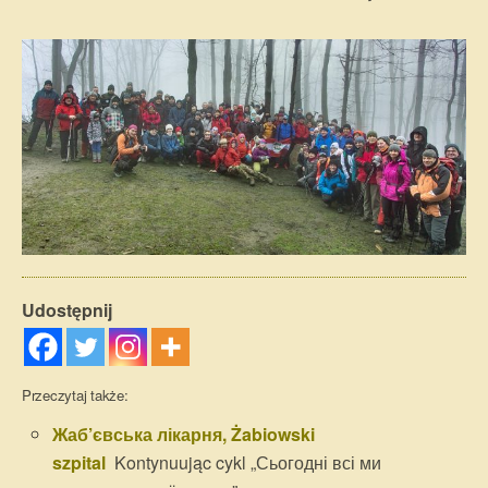
Udostępnij
Przeczytaj także:
Жаб’євська лікарня, Żabiowski
szpital
Kontynuując cykl „Сьогодні всі ми