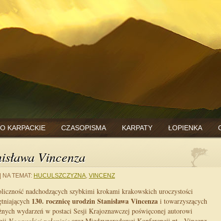
O KARPACKIE
CZASOPISMA
KARPATY
ŁOPIENKA
nisława Vincenza
|
NA TEMAT:
HUCULSZCZYZNA
,
VINCENZ
liczność nadchodzących szybkimi krokami krakowskich uroczystości
130. rocznicę urodzin Stanisława Vincenza
ętniających
i towarzyszących
nych wydarzeń w postaci Sesji Krajoznawczej poświęconej autorowi
ogii
Na wysokiej połoninie
oraz Międzynarodowej Konferencji pt. „Vincenz.