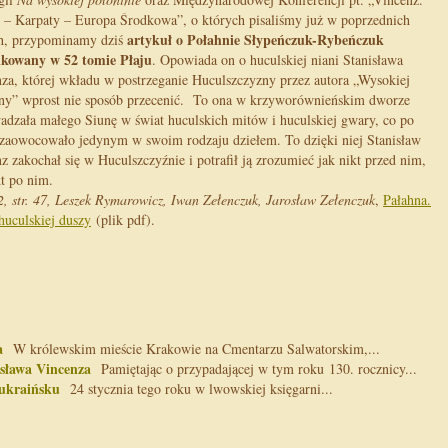
 – Karpaty – Europa Środkowa”, o których pisaliśmy już w poprzednich
artykuł o Połahnie Słypeńczuk-Rybeńczuk
ch, przypominamy dziś
ikowany w 52 tomie Płaju
. Opowiada on o huculskiej niani Stanisława
za, której wkładu w postrzeganie Huculszczyzny przez autora „Wysokiej
ny” wprost nie sposób przecenić. To ona w krzyworównieńskim dworze
dzała małego Siunę w świat huculskich mitów i huculskiej gwary, co po
 zaowocowało jedynym w swoim rodzaju dziełem. To dzięki niej Stanisław
z zakochał się w Huculszczyźnie i potrafił ją zrozumieć jak nikt przed nim,
kt po nim.
2, str. 47, Leszek Rymarowicz, Iwan Zełenczuk, Jarosław Zełenczuk
,
Pałahna.
huculskiej duszy
(plik pdf).
a
W królewskim mieście Krakowie na Cmentarzu Salwatorskim,...
isława Vincenza
Pamiętając o przypadającej w tym roku 130. rocznicy...
 ukraińsku
24 stycznia tego roku w lwowskiej księgarni...