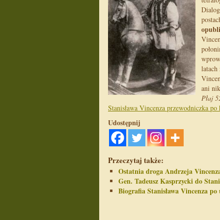
Dialog
posta
opubl
Vincen
połoni
wprowa
latach
Vincen
ani ni
Płaj 5
Stanisława Vincenza przewodniczka po 
Udostępnij
Przeczytaj także:
Ostatnia droga Andrzeja Vincenz
Gen. Tadeusz Kasprzycki do Stan
Biografia Stanisława Vincenza po