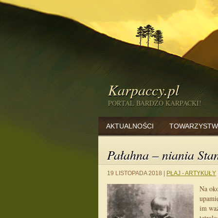
Karpaccy.pl
PORTAL BARDZO KARPACKI!
AKTUALNOŚCI
TOWARZYSTW
Pałahna – niania Sta
19 LISTOPADA 2018
|
PŁAJ - ARTYKUŁY
Na oko
upami
im waż
tetral