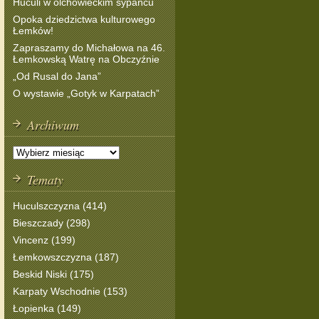
Huculi w olchowieckim sypańcu
Opoka dziedzictwa kulturowego
Łemków!
Zapraszamy do Michałowa na 46.
Łemkowską Watrę na Obczyźnie
„Od Rusal do Jana”
O wystawie „Gotyk w Karpatach”
Archiwum
Tematy
Huculszczyzna (414)
Bieszczady (298)
Vincenz (199)
Łemkowszczyzna (187)
Beskid Niski (175)
Karpaty Wschodnie (153)
Łopienka (149)