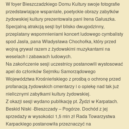
W foyer Bieszczadzkiego Domu Kultury swoje fotografie
przedstawiające wspaniałe, poetyckie obrazy zabytków
żydowskiej kultury prezentowała pani Irena Gałuszka.
Specjalną atrakcją sesji był blisko dwugodzinny,
przeplatany wspomnieniami koncert ludowego cymbalisty
spod Jasła, pana Władysława Chochołka, który przed
wojną grywał razem z żydowskimi muzykantami na
weselach i zabawach ludowych.
Na zakończenie sesji uczestnicy postanowili wystosować
apel do członków Sejmiku Samorządowego
Województwa Krośnieńskiego z prośbą o ochronę przed
profanacją żydowskich cmentarzy i o opiekę nad tak już
nielicznymi zabytkami kultury żydowskiej.
Z okazji sesji wydano publikację pt. Żydzi w Karpatach.
Beskid Niski -Bieszczady – Pogórze. Dochód z jej
sprzedaży w wysokości 1,5 min zł Rada Towarzystwa
Karpackiego postanowiła przeznaczyć na