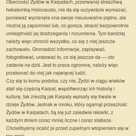
Obecności Żydów w Karpatach, przerwanej straszliwą
hekatombą Holocaustu, nie da się oczywiście wymazać,
ponieważ wycisnęła ona swoje nieusuwalne piętno, ale
można ją zapomnieć lub, co gorsza, stracić bezpowrotnie
umiejętność jej dostrzegania i rozumienia. Tym bardziej
należy więc chronić wszystko, co się z niej jeszcze
zachowało. Gromadzić informacje, zapisywać,
fotografować, uratować to, co się jeszcze da — oto
zadanie na dziś. Jest to praca ogromna, należy więc
przekonać do niej jak najwięcej ludzi.
Czy się to komu podoba, czy nie, Żydzi w ciągu wieków
stali się częścią Karpat, współtworząc ich historię i
kulturę, tak zresztą jak Karpaty wpisały się trwale w
dzieje Żydów. Jednak w mroku, który ogarnął przeszłość
Żydów w Karpatach, tlą się już zaledwie iskierki, z
każdym dniem coraz mniej liczne i coraz słabsze.
Chcielibyśmy ocalić je przed zupełnym wtopieniem się w
ten mrok.