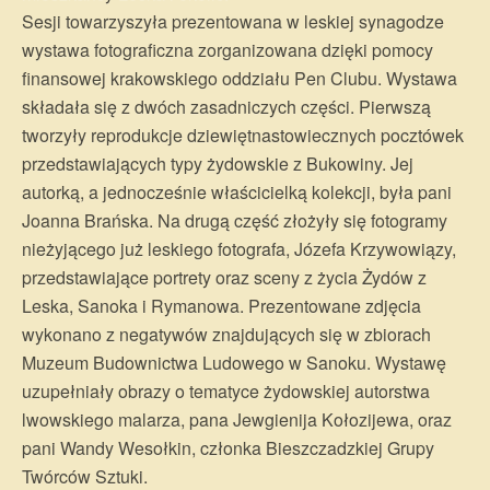
Sesji towarzyszyła prezentowana w leskiej synagodze
wystawa fotograficzna zorganizowana dzięki pomocy
finansowej krakowskiego oddziału Pen Clubu. Wystawa
składała się z dwóch zasadniczych części. Pierwszą
tworzyły reprodukcje dziewiętnastowiecznych pocztówek
przedstawiających typy żydowskie z Bukowiny. Jej
autorką, a jednocześnie właścicielką kolekcji, była pani
Joanna Brańska. Na drugą część złożyły się fotogramy
nieżyjącego już leskiego fotografa, Józefa Krzywowiązy,
przedstawiające portrety oraz sceny z życia Żydów z
Leska, Sanoka i Rymanowa. Prezentowane zdjęcia
wykonano z negatywów znajdujących się w zbiorach
Muzeum Budownictwa Ludowego w Sanoku. Wystawę
uzupełniały obrazy o tematyce żydowskiej autorstwa
lwowskiego malarza, pana Jewgienija Kołozijewa, oraz
pani Wandy Wesołkin, członka Bieszczadzkiej Grupy
Twórców Sztuki.