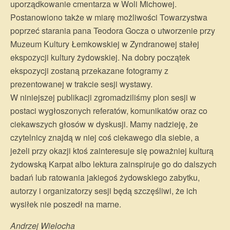
uporządkowanie cmentarza w Woli Michowej.
Postanowiono także w miarę możliwości Towarzystwa
poprzeć starania pana Teodora Gocza o utworzenie przy
Muzeum Kultury Łemkowskiej w Zyndranowej stałej
ekspozycji kultury żydowskiej. Na dobry początek
ekspozycji zostaną przekazane fotogramy z
prezentowanej w trakcie sesji wystawy.
W niniejszej publikacji zgromadziliśmy plon sesji w
postaci wygłoszonych referatów, komunikatów oraz co
ciekawszych głosów w dyskusji. Mamy nadzieję, że
czytelnicy znajdą w niej coś ciekawego dla siebie, a
jeżeli przy okazji ktoś zainteresuje się poważniej kulturą
żydowską Karpat albo lektura zainspiruje go do dalszych
badań lub ratowania jakiegoś żydowskiego zabytku,
autorzy i organizatorzy sesji będą szczęśliwi, że ich
wysiłek nie poszedł na marne.
Andrzej Wielocha