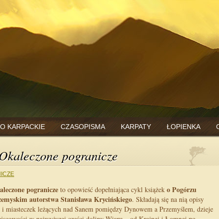
O KARPACKIE
CZASOPISMA
KARPATY
ŁOPIENKA
 Okaleczone pogranicze
ICZE
aleczone pogranicze
o Pogórzu
to opowieść dopełniająca cykl książek
zemyskim autorstwa Stanisława Krycińskiego
. Składają się na nią opisy
 i miasteczek leżących nad Sanem pomiędzy Dynowem a Przemyślem, dzieje
jscowości w najwyższej części doliny Wiaru – od Krajnej i Łomnej po