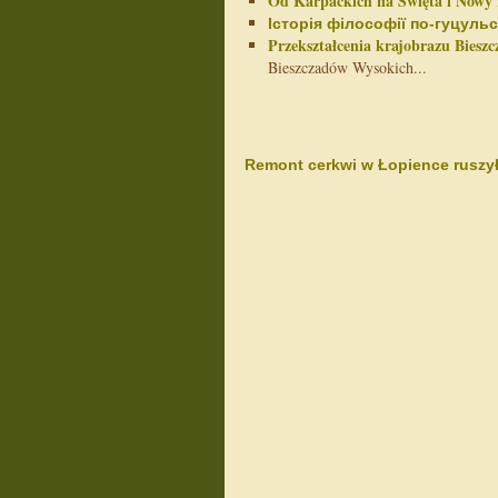
Od Karpackich na Święta i Nowy
Історія філософії по-гуцуль
Przekształcenia krajobrazu Biesz
Bieszczadów Wysokich...
Remont cerkwi w Łopience ruszy