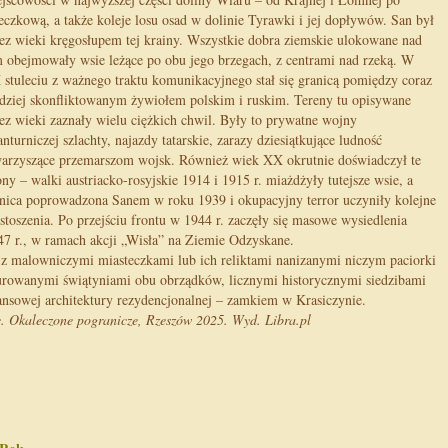
eczkową, a także koleje losu osad w dolinie Tyrawki i jej dopływów. San był
ez wieki kręgosłupem tej krainy. Wszystkie dobra ziemskie ulokowane nad
 obejmowały wsie leżące po obu jego brzegach, z centrami nad rzeką. W
stuleciu z ważnego traktu komunikacyjnego stał się granicą pomiędzy coraz
dziej skonfliktowanym żywiołem polskim i ruskim. Tereny tu opisywane
ez wieki zaznały wielu ciężkich chwil. Były to prywatne wojny
nturniczej szlachty, najazdy tatarskie, zarazy dziesiątkujące ludność
arzyszące przemarszom wojsk. Również wiek XX okrutnie doświadczył te
ony – walki austriacko-rosyjskie 1914 i 1915 r. miażdżyły tutejsze wsie, a
nica poprowadzona Sanem w roku 1939 i okupacyjny terror uczyniły kolejne
stoszenia. Po przejściu frontu w 1944 r. zaczęły się masowe wysiedlenia
47 r., w ramach akcji „Wisła” na Ziemie Odzyskane.
na z malowniczymi miasteczkami lub ich reliktami nanizanymi niczym paciorki
rowanymi świątyniami obu obrządków, licznymi historycznymi siedzibami
sansowej architektury rezydencjonalnej – zamkiem w Krasiczynie.
e. Okaleczone pogranicze, Rzeszów 2025. Wyd. Libra.pl