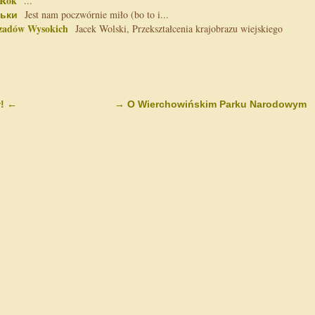
 Rok
...
ськи
Jest nam poczwórnie miło (bo to i...
czadów Wysokich
Jacek Wolski, Przekształcenia krajobrazu wiejskiego
ł!
←
→
O Wierchowińskim Parku Narodowym