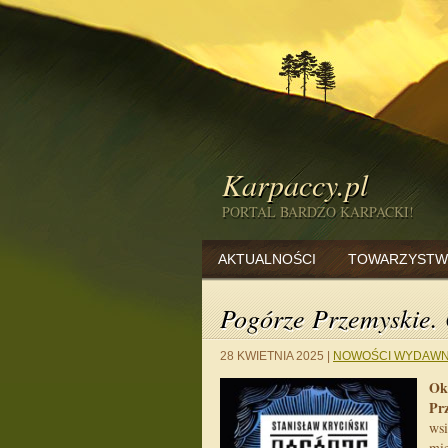
Karpaccy.pl
PORTAL BARDZO KARPACKI!
AKTUALNOŚCI
TOWARZYSTW
Pogórze Przemyskie.
28 KWIETNIA 2025
|
NOWOŚCI WYDAWN
Ok
Pr
wsi
mie