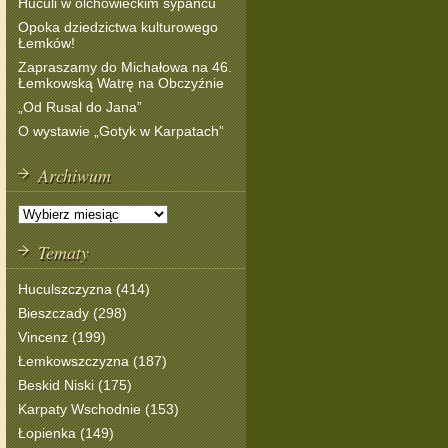
Huculi w olchowieckim sypańcu
Opoka dziedzictwa kulturowego
Łemków!
Zapraszamy do Michałowa na 46.
Łemkowską Watrę na Obczyźnie
„Od Rusal do Jana”
O wystawie „Gotyk w Karpatach”
Archiwum
Tematy
Huculszczyzna (414)
Bieszczady (298)
Vincenz (199)
Łemkowszczyzna (187)
Beskid Niski (175)
Karpaty Wschodnie (153)
Łopienka (149)