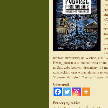
Jur
prz
nim
XX 
bar
prz
awa
tow
str
gra
spu
ludności ukraińskiej na Wschód, a w 19
Dzisiaj pozostała tu niemal dzika krai
na San, zabytkowymi drewnianymi i mu
szlacheckimi oraz wspaniałą perłą rene
Stanisław Kryciński, Pogórze Przemyski
Udostępnij
Przeczytaj także: