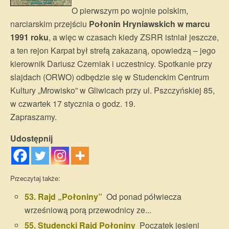
O pierwszym po wojnie polskim,
narciarskim przejściu
Połonin Hryniawskich w marcu
1991 roku
, a więc w czasach kiedy ZSRR istniał jeszcze,
a ten rejon Karpat był strefą zakazaną, opowiedzą – jego
kierownik Dariusz Czerniak i uczestnicy. Spotkanie przy
slajdach (ORWO) odbędzie się w Studenckim Centrum
Kultury „Mrowisko” w Gliwicach przy ul. Pszczyńskiej 85,
w czwartek 17 stycznia o godz. 19.
Zapraszamy.
Udostępnij
Przeczytaj także:
53. Rajd „Połoniny”
Od ponad półwiecza
wrześniową porą przewodnicy ze...
55. Studencki Rajd Połoniny
Początek jesieni