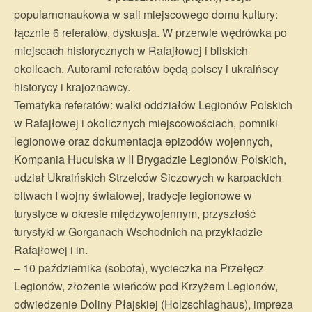
popularnonaukowa w sali miejscowego domu kultury:
łącznie 6 referatów, dyskusja. W przerwie wędrówka po
miejscach historycznych w Rafajłowej i bliskich
okolicach. Autorami referatów będą polscy i ukraińscy
historycy i krajoznawcy.
Tematyka referatów: walki oddziałów Legionów Polskich
w Rafajłowej i okolicznych miejscowościach, pomniki
legionowe oraz dokumentacja epizodów wojennych,
Kompania Huculska w II Brygadzie Legionów Polskich,
udział Ukraińskich Strzelców Siczowych w karpackich
bitwach I wojny światowej, tradycje legionowe w
turystyce w okresie międzywojennym, przyszłość
turystyki w Gorganach Wschodnich na przykładzie
Rafajłowej i in.
– 10 października (sobota), wycieczka na Przełęcz
Legionów, złożenie wieńców pod Krzyżem Legionów,
odwiedzenie Doliny Płajskiej (Holzschlaghaus), impreza