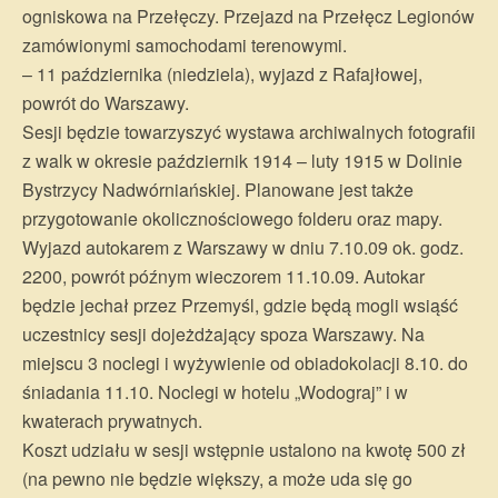
ogniskowa na Przełęczy. Przejazd na Przełęcz Legionów
zamówionymi samochodami terenowymi.
– 11 października (niedziela), wyjazd z Rafajłowej,
powrót do Warszawy.
Sesji będzie towarzyszyć wystawa archiwalnych fotografii
z walk w okresie październik 1914 – luty 1915 w Dolinie
Bystrzycy Nadwórniańskiej. Planowane jest także
przygotowanie okolicznościowego folderu oraz mapy.
Wyjazd autokarem z Warszawy w dniu 7.10.09 ok. godz.
2200, powrót późnym wieczorem 11.10.09. Autokar
będzie jechał przez Przemyśl, gdzie będą mogli wsiąść
uczestnicy sesji dojeżdżający spoza Warszawy. Na
miejscu 3 noclegi i wyżywienie od obiadokolacji 8.10. do
śniadania 11.10. Noclegi w hotelu „Wodograj” i w
kwaterach prywatnych.
Koszt udziału w sesji wstępnie ustalono na kwotę 500 zł
(na pewno nie będzie większy, a może uda się go