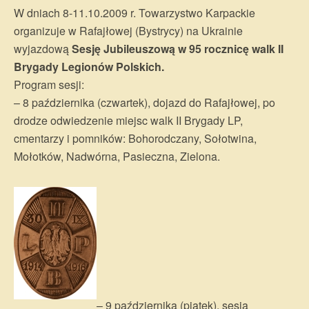
W dniach 8-11.10.2009 r. Towarzystwo Karpackie
organizuje w Rafajłowej (Bystrycy) na Ukrainie
wyjazdową
Sesję Jubileuszową w 95 rocznicę walk II
Brygady Legionów Polskich.
Program sesji:
– 8 października (czwartek), dojazd do Rafajłowej, po
drodze odwiedzenie miejsc walk II Brygady LP,
cmentarzy i pomników: Bohorodczany, Sołotwina,
Mołotków, Nadwórna, Pasieczna, Zielona.
– 9 października (piątek), sesja