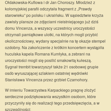
Ołdakowska-Kuflowa i dr Jan Choroszy. Młodzież z
kołomyjskiej parafii odczytała fragment z „Prawdy
starowieku” po polsku i ukraińsku. W sąsiedztwie krzyża
zawisły plansze ze zdjęciami nieistniejącego już dziś
domu Vincenza, a wszyscy uczestnicy uroczystości
otrzymali pamiątkowe ulotki, na których mogli przybić
okolicznościowy, wydany specjalnie na tę okazje stempel
ozdobny. Na zakończenie z krótkim koncertem wystąpiła
huculska kapela Romana Kumłyka, a zebrani na
uroczystości mogli się posilić smakowitą kułeszą.
Sygnał trembit towarzyszył także 21 osobowej grupie
osób wyruszającej szlakiem ostatniej wędrówki
Stanisława Vincenza przez grzbiet Czarnohory.
W imieniu Towarzystwa Karpackiego pragnę złożyć
serdeczne podziękowania wszystkim osobom, które
przyczyniły się do realizacji tego przedsięwzięcia, a w
szczególności: