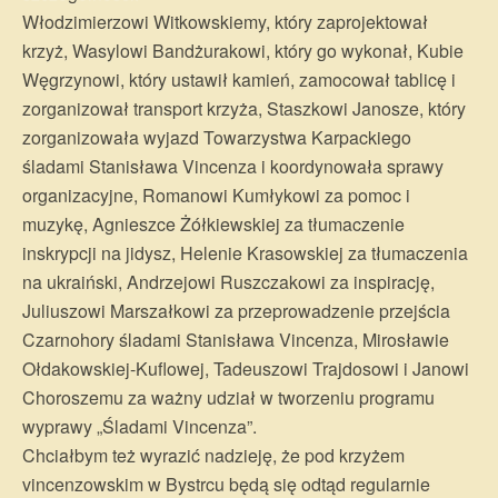
Włodzimierzowi Witkowskiemy, który zaprojektował
krzyż, Wasylowi Bandżurakowi, który go wykonał, Kubie
Węgrzynowi, który ustawił kamień, zamocował tablicę i
zorganizował transport krzyża, Staszkowi Janosze, który
zorganizowała wyjazd Towarzystwa Karpackiego
śladami Stanisława Vincenza i koordynowała sprawy
organizacyjne, Romanowi Kumłykowi za pomoc i
muzykę, Agnieszce Żółkiewskiej za tłumaczenie
inskrypcji na jidysz, Helenie Krasowskiej za tłumaczenia
na ukraiński, Andrzejowi Ruszczakowi za inspirację,
Juliuszowi Marszałkowi za przeprowadzenie przejścia
Czarnohory śladami Stanisława Vincenza, Mirosławie
Ołdakowskiej-Kuflowej, Tadeuszowi Trajdosowi i Janowi
Choroszemu za ważny udział w tworzeniu programu
wyprawy „Śladami Vincenza”.
Chciałbym też wyrazić nadzieję, że pod krzyżem
vincenzowskim w Bystrcu będą się odtąd regularnie