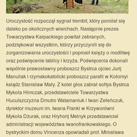
Uroczystość rozpoczął sygnał trembit, który poniósł się
daleko po okolicznych wierchach. Następnie prezes
Towarzystwa Karpackiego powitał zebranych,
podziękował wszystkim, którzy przyczynili się do
zorganizowania uroczystości i poprosił księży o modlitwę
oraz poświęcenie tablicy i krzyża. Poświęcenia dokonali
wspólnie prawosławny proboszcz Bystrca ojciec Jurij
Manuliak i rzymskokatolicki proboszcz parafii w Kołomyi
ksiądz Stanisław Mały. Z kolei głos zabrał sołtys Bystrca
Mykoła Himczak, przedstawiciele Towarzystwa
Huculszczyzna Dmutro Watamaniuk i Iwan Zełeńczuk,
dyrektor muzeum im. Iwana Franki w Krzyworówni
Mykoła Dżurak, oraz Hryhorij Melnyk przedstawiciel
administracji województwa iwanofrankowskiego. O
bystryckim domu Vincenza opowiadali prof. Mirosława