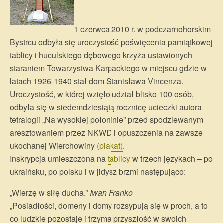
1 czerwca 2010 r. w podczarnohorskim
Bystrcu odbyła się uroczystość poświęcenia pamiątkowej
tablicy i huculskiego dębowego krzyża ustawionych
staraniem Towarzystwa Karpackiego w miejscu gdzie w
latach 1926-1940 stał dom Stanisława Vincenza.
Uroczystość, w której wzięło udział blisko 100 osób,
odbyła się w siedemdziesiątą rocznicę ucieczki autora
tetralogii „Na wysokiej połoninie” przed spodziewanym
aresztowaniem przez NKWD i opuszczenia na zawsze
ukochanej Wierchowiny
(plakat)
.
Inskrypcja umieszczona na
tablicy
w trzech językach – po
ukraińsku, po polsku i w jidysz brzmi następująco:
„Wierzę w siłę ducha.”
Iwan Franko
„Posiadłości, domeny i domy rozsypują się w proch, a to
co ludzkie pozostaje i trzyma przyszłość w swoich