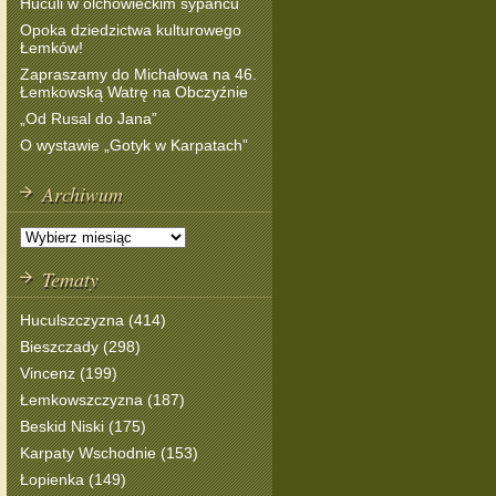
Huculi w olchowieckim sypańcu
Opoka dziedzictwa kulturowego
Łemków!
Zapraszamy do Michałowa na 46.
Łemkowską Watrę na Obczyźnie
„Od Rusal do Jana”
O wystawie „Gotyk w Karpatach”
Archiwum
Tematy
Huculszczyzna (414)
Bieszczady (298)
Vincenz (199)
Łemkowszczyzna (187)
Beskid Niski (175)
Karpaty Wschodnie (153)
Łopienka (149)