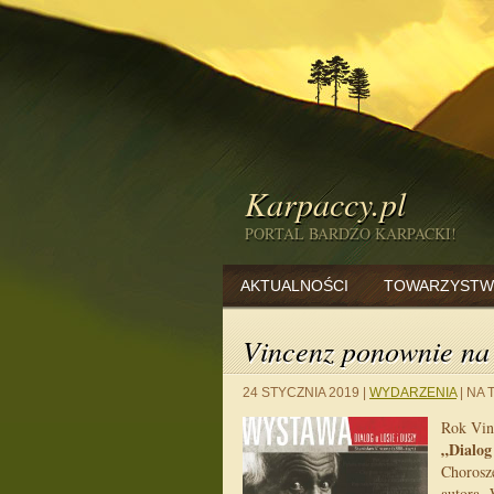
Karpaccy.pl
PORTAL BARDZO KARPACKI!
AKTUALNOŚCI
TOWARZYSTW
Vincenz ponownie n
24 STYCZNIA 2019
|
WYDARZENIA
|
NA 
Rok Vin
„Dialog
Chorosz
autora „