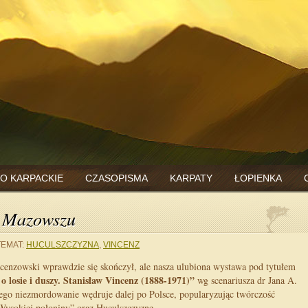
O KARPACKIE
CZASOPISMA
KARPATY
ŁOPIENKA
a Mazowszu
TEMAT:
HUCULSZCZYZNA
,
VINCENZ
cenzowski wprawdzie się skończył, ale nasza ulubiona wystawa pod tytułem
 o losie i duszy. Stanisław Vincenz (1888-1971)”
wg scenariusza dr Jana A.
ego niezmordowanie wędruje dalej po Polsce, popularyzując twórczość
Wysokiej połoniny” oraz Huculszczyznę.