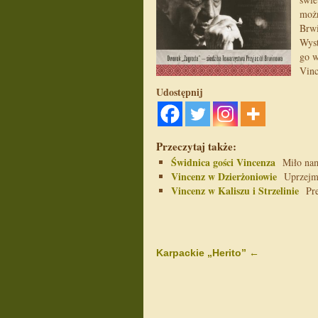
moż
Brwi
Wyst
go w
Vinc
Udostępnij
Przeczytaj także:
Świdnica gości Vincenza
Miło nam 
Vincenz w Dzierżoniowie
Uprzejmie
Vincenz w Kaliszu i Strzelinie
Prem
Karpackie „Herito”
←