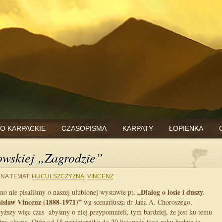
O KARPACKIE
CZASOPISMA
KARPATY
ŁOPIENKA
wskiej „Zagrodzie”
NA TEMAT:
HUCULSZCZYZNA
,
VINCENZ
„Dialog o losie i duszy.
o nie pisaliśmy o naszej ulubionej wystawie pt.
isław Vincenz (1888-1971)”
wg scenariusza dr Jana A. Choroszego,
yższy więc czas abyśmy o niej przypomnieli, tym bardziej, że jest ku temu
tna okazja. Otóż od 18 października do 20 listopada tego roku będzie ją