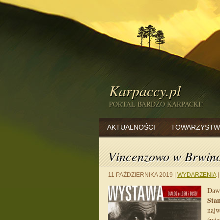
Karpaccy.pl
PORTAL BARDZO KARPACKI!
AKTUALNOŚCI
TOWARZYSTW
Vincenzowo w Brwino
11 PAŹDZIERNIKA 2019
|
WYDARZENIA
|
Dawn
Stan
najw
świe