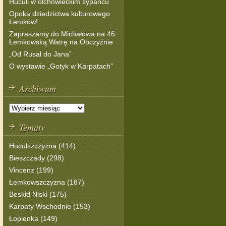
Huculi w olchowieckim sypańcu
Opoka dziedzictwa kulturowego
Łemków!
Zapraszamy do Michałowa na 46.
Łemkowską Watrę na Obczyźnie
„Od Rusal do Jana”
O wystawie „Gotyk w Karpatach”
Archiwum
Tematy
Huculszczyzna (414)
Bieszczady (298)
Vincenz (199)
Łemkowszczyzna (187)
Beskid Niski (175)
Karpaty Wschodnie (153)
Łopienka (149)