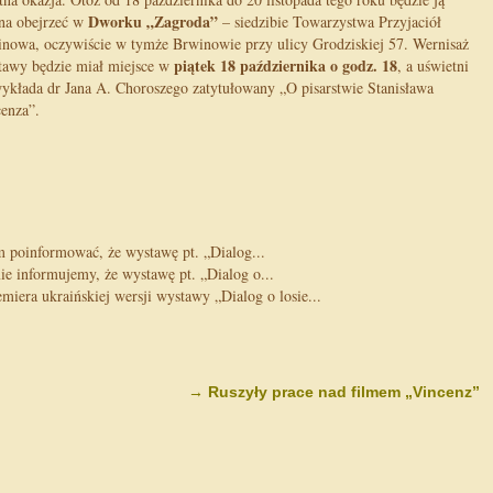
Dworku „Zagroda”
na obejrzeć w
– siedzibie Towarzystwa Przyjaciół
nowa, oczywiście w tymże Brwinowie przy ulicy Grodziskiej 57. Wernisaż
piątek 18 października o godz. 18
awy będzie miał miejsce w
, a uświetni
ykłada dr Jana A. Choroszego zatytułowany „O pisarstwie Stanisława
enza”.
poinformować, że wystawę pt. „Dialog...
 informujemy, że wystawę pt. „Dialog o...
iera ukraińskiej wersji wystawy „Dialog o losie...
→
Ruszyły prace nad filmem „Vincenz”