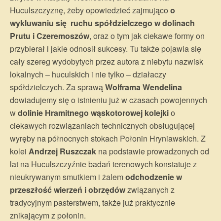
Huculszczyznę, żeby opowiedzieć zajmująco
o
wykluwaniu się ruchu spółdzielczego w dolinach
Prutu i Czeremoszów
, oraz o tym jak ciekawe formy on
przybierał i jakie odnosił sukcesy. Tu także pojawia się
cały szereg wydobytych przez autora z niebytu nazwisk
lokalnych – huculskich i nie tylko – działaczy
spółdzielczych. Za sprawą
Wolframa Wendelina
dowiadujemy się o istnieniu już w czasach powojennych
w
dolinie Hramitnego wąskotorowej kolejki
o
ciekawych rozwiązaniach technicznych obsługującej
wyręby na północnych stokach Połonin Hryniawskich. Z
kolei
Andrzej Ruszczak
na podstawie prowadzonych od
lat na Huculszczyźnie badań terenowych konstatuje z
nieukrywanym smutkiem i żalem
odchodzenie w
przeszłość wierzeń i obrzędów
związanych z
tradycyjnym pasterstwem, także już praktycznie
znikającym z połonin.