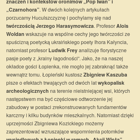
znaczeń i kontekstów oronimów „Pop Iwan” i
„Czarnohora”
. W dwóch kolejnych artykułach
porzucamy Huculszczyznę i pochylamy się nad
twórczością Jerzego Harasymowicza
. Profesor
Alois
Woldan
wskazuje na wspólne cechy jego twórczości ze
spuścizną poetycką ukraińskiego poety Ihora Kałyncia,
natomiast profesor
Ludwik Frey
analizuje florystyczne
pasje poety z „krainy łagodności”. Jako, że na naszej
okładce gości Łopienka, nie mogło jej zabraknąć także
wewnątrz tomu. Łopieński kustosz
Zbigniew Kaszuba
pisze o efektach trwających od dwóch lat
wykopalisk
archeologicznych
na terenie nieistniejącej wsi, których
następstwem ma być częściowe odtworzenie jej
zabudowy w postaci zrekonstruowanych fundamentów
karczmy i kilku budynków mieszkalnych. Natomiast dzięki
uprzejmości Zbigniewa Kozickiego możemy
zaprezentować wzruszające wspomnienia potomków
wysiedlonych z Łopienki w ramach „Akcji Wisła”