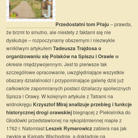
Przedostatni tom Płaju
– prawda,
że brzmi to smutno, ale niestety z faktami się nie
dyskutuje – rozpoczynamy obszernym i niezwykle
wnikliwym artykułem
Tadeusza Trajdosa o
organizowaniu się Polaków na Spiszu i Orawie
w
okresie międzywojennym. Jest to pierwsze tak
szczegółowe opracowanie, uwzględniające wszystkie
obszary działalności i przypominające galerię dziś już
całkowicie zapomnianych postaci działaczy społecznych
Spisza i Orawy. W kolejnym artykule z Tatrami na
widnokręgu
Krzysztof Miraj analizuje przebieg i funkcje
historycznej drogi orawskiej
biegnącej z Piekielnika do
Głodówki przedstawionej na rękopiśmiennej mapie z
1762 r. Natomiast
Leszek Rymarowicz
zabiera nas jak
zwykle w Karpaty Wschodnie, a dokładnie na