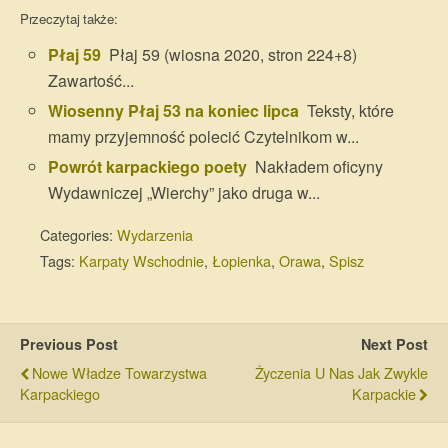
Przeczytaj także:
Płaj 59
Płaj 59 (wiosna 2020, stron 224+8)
Zawartość...
Wiosenny Płaj 53 na koniec lipca
Teksty, które
mamy przyjemność polecić Czytelnikom w...
Powrót karpackiego poety
Nakładem oficyny
Wydawniczej „Wierchy” jako druga w...
Categories:
Wydarzenia
Tags:
Karpaty Wschodnie
,
Łopienka
,
Orawa
,
Spisz
Previous Post
Next Post
Nowe Władze Towarzystwa
Życzenia U Nas Jak Zwykle
Karpackiego
Karpackie