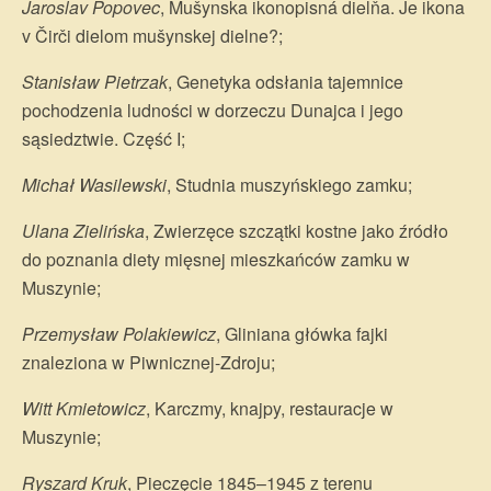
Jaroslav Popovec
, Mušynska ikonopisná dielňa. Je ikona
v Čirči dielom mušynskej dielne?;
Stanisław Pietrzak
, Genetyka odsłania tajemnice
pochodzenia ludności w dorzeczu Dunajca i jego
sąsiedztwie. Część I;
Michał Wasilewski
, Studnia muszyńskiego zamku;
Ulana Zielińska
, Zwierzęce szczątki kostne jako źródło
do poznania diety mięsnej mieszkańców zamku w
Muszynie;
Przemysław Polakiewicz
, Gliniana główka fajki
znaleziona w Piwnicznej-Zdroju;
Witt Kmietowicz
, Karczmy, knajpy, restauracje w
Muszynie;
Ryszard Kruk
, Pieczęcie 1845–1945 z terenu