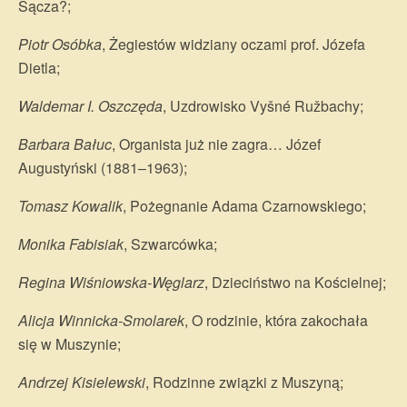
Sącza?;
Piotr Osóbka
, Żegiestów widziany oczami prof. Józefa
Dietla;
Waldemar I. Oszczęda
, Uzdrowisko Vyšné Ružbachy;
Barbara Bałuc
, Organista już nie zagra… Józef
Augustyński (1881–1963);
Tomasz Kowalik
, Pożegnanie Adama Czarnowskiego;
Monika Fabisiak
, Szwarcówka;
Regina Wiśniowska-Węglarz
, Dzieciństwo na Kościelnej;
Alicja Winnicka-Smolarek
, O rodzinie, która zakochała
się w Muszynie;
Andrzej Kisielewski
, Rodzinne związki z Muszyną;