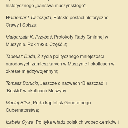
historycznego „państwa muszyńskiego”;
Waldemar I. Oszczęda
, Polskie postaci historyczne
Orawy i Spiszu;
Małgorzata K. Przyboś
, Protokoły Rady Gminnej w
Muszynie. Rok 1933. Część 2;
Tadeusz Duda
, Z życia politycznego mniejszości
narodowych zamieszkałych w Muszynie i okolicach w
okresie międzywojennym;
Tomasz Borucki
, Jeszcze o nazwach ‘Bieszczad’ i
‘Beskid’ w okolicach Muszyny;
Maciej Bilek
, Perła kąpielisk Generalnego
Gubernatorstwa;
Izabela Cywa
, Polityka władz polskich wobec Łemków i