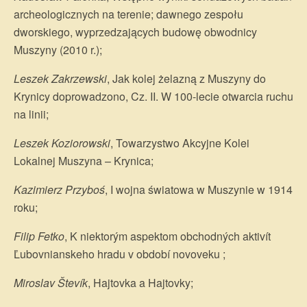
archeologicznych na terenie; dawnego zespołu
dworskiego, wyprzedzających budowę obwodnicy
Muszyny (2010 r.);
Leszek Zakrzewski
, Jak kolej żelazną z Muszyny do
Krynicy doprowadzono, Cz. II. W 100-lecie otwarcia ruchu
na linii;
Leszek Koziorowski
, Towarzystwo Akcyjne Kolei
Lokalnej Muszyna – Krynica;
Kazimierz Przyboś
, I wojna światowa w Muszynie w 1914
roku;
Filip Fetko
, K niektorým aspektom obchodných aktivít
Ľubovnianskeho hradu v období novoveku ;
Miroslav Števík
, Hajtovka a Hajtovky;