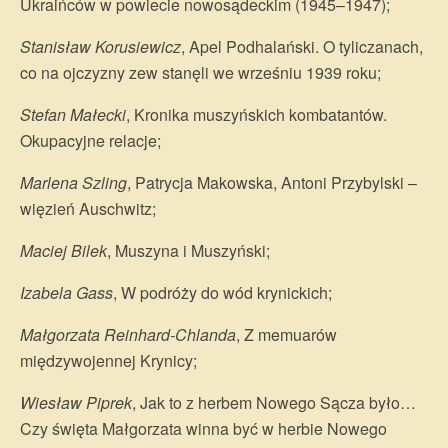
Ukraińców w powiecie nowosądeckim (1945–1947);
Stanisław Korusiewicz
, Apel Podhalański. O tyliczanach,
co na ojczyzny zew stanęli we wrześniu 1939 roku;
Stefan Małecki
, Kronika muszyńskich kombatantów.
Okupacyjne relacje;
Marlena Szling
, Patrycja Makowska, Antoni Przybylski –
więzień Auschwitz;
Maciej Bilek
, Muszyna i Muszyński;
Izabela Gass
, W podróży do wód krynickich;
Małgorzata Reinhard-Chlanda
, Z memuarów
międzywojennej Krynicy;
Wiesław Piprek
, Jak to z herbem Nowego Sącza było…
Czy święta Małgorzata winna być w herbie Nowego