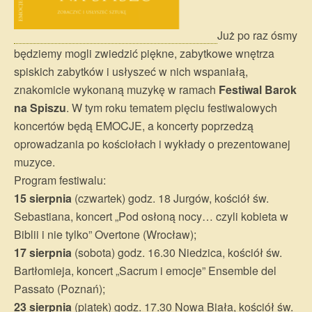
Już po raz ósmy
będziemy mogli zwiedzić piękne, zabytkowe wnętrza
spiskich zabytków i usłyszeć w nich wspaniałą,
znakomicie wykonaną muzykę w ramach
Festiwal Barok
na Spiszu
. W tym roku tematem pięciu festiwalowych
koncertów będą EMOCJE, a koncerty poprzedzą
oprowadzania po kościołach i wykłady o prezentowanej
muzyce.
Program festiwalu:
15 sierpnia
(czwartek) godz. 18 Jurgów, kościół św.
Sebastiana, koncert „Pod osłoną nocy… czyli kobieta w
Biblii i nie tylko” Overtone (Wrocław);
17 sierpnia
(sobota) godz. 16.30 Niedzica, kościół św.
Bartłomieja, koncert „Sacrum i emocje” Ensemble del
Passato (Poznań);
23 sierpnia
(piątek) godz. 17.30 Nowa Biała, kościół św.