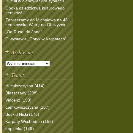
Huculi w olchowieckim sypańcu
Opoka dziedzictwa kulturowego
Łemków!
Zapraszamy do Michałowa na 46.
Łemkowską Watrę na Obczyźnie
„Od Rusal do Jana”
O wystawie „Gotyk w Karpatach”
Archiwum
Tematy
Huculszczyzna (414)
Bieszczady (298)
Vincenz (199)
Łemkowszczyzna (187)
Beskid Niski (175)
Karpaty Wschodnie (153)
Łopienka (149)