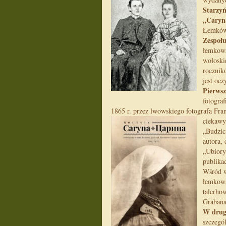
Starzyń
„Caryn
Łemków.
Zespołu
łemkows
wołoski
rocznik
jest ocz
Pierwsz
fotogra
1865 r. przez lwowskiego fotografa Fr
ciekawy
„Budzic
autora,
„Ubiory
publika
Wśród w
łemkows
talerho
Grabana
W drug
szczegó