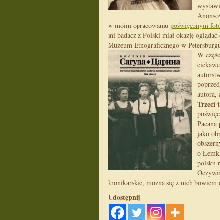
wystawi
Anonsow
w moim opracowaniu
poświęconym fot
mi badacz z Polski miał okazję oglądać
Muzeum Etnograficznego w Petersburgu 
W częśc
ciekawe
autorstw
poprzed
autora, 
Trzeci
poświęc
Pacana 
jako ob
obszern
o Łemka
polsku 
Oczywiś
kronikarskie, można się z nich bowiem 
Udostępnij