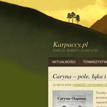
Karpaccy.pl
PORTAL BARDZO KARPACKI!
AKTUALNOŚCI
TOWARZYSTW
Caryna – pole, łąka i
14 MAJA 2026
|
NOWOŚCI WYDAWNICZ
Trochę m
prozaic
wprawdz
wydanyc