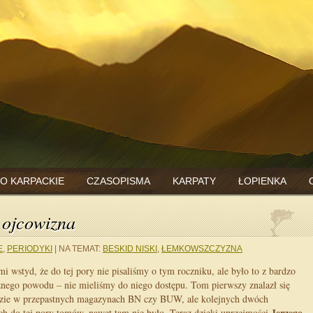
O KARPACKIE
CZASOPISMA
KARPATY
ŁOPIENKA
 ojcowizna
E
,
PERIODYKI
|
NA TEMAT:
BESKID NISKI
,
ŁEMKOWSZCZYZNA
i wstyd, że do tej pory nie pisaliśmy o tym roczniku, ale było to z bardzo
znego powodu – nie mieliśmy do niego dostępu. Tom pierwszy znalazł się
ie w przepastnych magazynach BN czy BUW, ale kolejnych dwóch
Jerzego
h do tej pory tomów, nawet tam nie było. Teraz dzięki uprzejmości