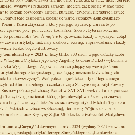
skiego
, wydawcy i redaktora zarazem, mogłem zagłębić się w jego treści.
a”
to rocznik poświęcony historii, kulturze, językowi, literaturze i sztuce
Łemkowskiego
 Pomysł tego czasopisma zrodził się wśród członków
 Pieśni i Tańca „Kyczera”,
który jest jego wydawcą. Caryna to po
ku uprawne pole, po huculsku kośna łąka. Słowo chyba ma korzenie
e, bo po rumuńsku
țara de naștere
to ojcowizna. Każdy z wydanych dotąd
ów zawiera artykuły, materiały źródłowe, recenzje i sprawozdania, i każdy
ywiście bardzo bogato ilustrowany.
y tom ukazał się w 2023 r.
, liczy blisko 700 stron, a jego okładkę zdobi
fia Władymira Chylaka i jego żony Angeliny (z domu Durkot) wykonana w
anciszka Wyspiańskiego. Zapowiada ona znajdujący się wewnątrz tomu
 artykuł Jerzego Starzyńskiego prezentujący
nieznane fakty z biografii
iela Łemkowszczyzny”. Wart polecenia jest także artykuł tego samego
 czyli redaktora naczelnego rocznika Jerzego Starzyńskiego, zatytułowany
 Rusinów północnych zboczy Karpat w XVI-XVII wieku”. To nie pierwsza
cja Starzyńskiego na temat, którego jest niewątpliwie świetnym znawcą.
ielu innych ciekawych tekstów zwraca uwagę artykuł Michała Szymko o
kich światach w sztuce współczesnej, Bernadetty Wójtowicz-Uber o
wskim obozie, oraz Krystyny Zajko-Minkiewicz o twórczości Władysława
.
im tomie „Caryny”
datowanym na roku 2024 (wydany 2025) znowu na
lna uwagę zasługuje artykuł Jerzego Starzyńskiego pt. „Łemkowie na