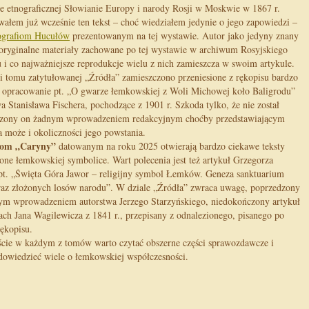
e etnograficznej Słowianie Europy i narody Rosji w Moskwie w 1867 r.
ałem już wcześnie ten tekst – choć wiedziałem jedynie o jego zapowiedzi –
ografiom Hucułów
prezentowanym na tej wystawie. Autor jako jedyny znany
 oryginalne materiały zachowane po tej wystawie w archiwum Rosyjskiego
i co najważniejsze reprodukcje wielu z nich zamieszcza w swoim artykule.
i tomu zatytułowanej „Źródła” zamieszczono przeniesione z rękopisu bardzo
 opracowanie pt. „O gwarze łemkowskiej z Woli Michowej koło Baligrodu”
a Stanisława Fischera, pochodzące z 1901 r. Szkoda tylko, że nie został
zony on żadnym wprowadzeniem redakcyjnym choćby przedstawiającym
a może i okoliczności jego powstania.
 tom „Caryny”
datowanym na roku 2025 otwierają bardzo ciekawe teksty
one łemkowskiej symbolice. Wart polecenia jest też artykuł Grzegorza
pt. „Święta Góra Jawor – religijny symbol Łemków. Geneza sanktuarium
raz złożonych losów narodu”. W dziale „Źródła” zwraca uwagę, poprzedzony
ym wprowadzeniem autorstwa Jerzego Starzyńskiego, niedokończony artykuł
ch Jana Wagilewicza z 1841 r., przepisany z odnalezionego, pisanego po
rękopisu.
cie w każdym z tomów warto czytać obszerne części sprawozdawcze i
dowiedzieć wiele o łemkowskiej współczesności.