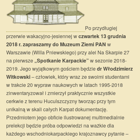
Po przydługiej
przerwie wakacyjno-jesiennej w
czwartek 13 grudnia
2018 r. zapraszamy do Muzeum Ziemi PAN
w
Warszawie (Willa Pniewskiego) przy alei Na Skarpie 27
na pierwsze
„Spotkanie Karpackie”
w sezonie 2018-
2019. Jego wyjątkowym gościem będzie
dr Włodzimierz
Witkowski
– człowiek, który wraz ze swoimi studentami
w trakcie 20 wypraw naukowych w latach 1995-2018
zinwentaryzował i zmierzył praktycznie wszystkie
cerkwie z terenu Huculszczyzny tworząc przy tym
unikalną w skali całych Karpat dokumentację.
Przedmiotem jego obficie ilustrowanej multimedialnie
prelekcji będzie próba odpowiedzi na ważkie dla
każdego wschodniokarpackiego krajoznawcy pytanie –