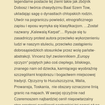
legendarne postacie tej ziemi takie jak zbójnik
Dobosz i twórca chasydyzmu Baal Szem Tow,
układając sagę o dynastiach chłopskich rodzin.
Utwór na pograniczu powieści, etnograficznego
zapisu i eposu wymyka się klasyfikacjom. …Został
nazwany „Kalewalą Karpat”… Rysuje się tu
zasadniczy protest autora przeciwko wykorzenieniu
ludzi w naszym stuleciu, przeciwko zastąpieniu
dobrosąsiedzkich stosunków przez wolę państw-
abstrakcji. Vincenz był zwolennikiem „Europy
ojczyzn” pojętych jako coś ciepłego, bliskiego,
znanego nam od dziecka, karmiącego wyobraźnię
szczegółami krajobrazu i bogactwem miejscowej
tradycji. Ojczyzny to Huculszczyzna, Walia,
Prowansja, Toskania, nie obszary oznaczone linią
granic na mapach. W swojej ojczyźnie nad
Czeremoszem najbardziej cenił niepowtarzalny
stop prastarej cywilizacji pasterskiej tej samej aż po