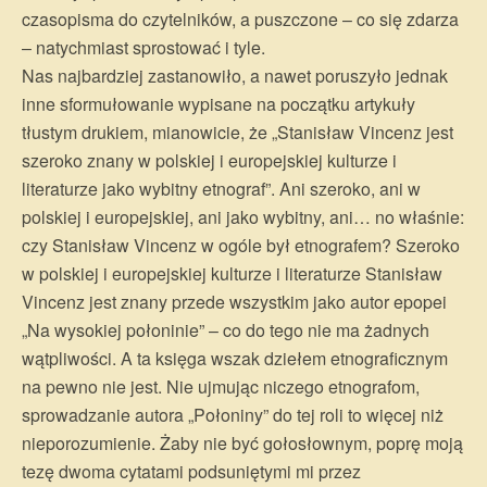
czasopisma do czytelników, a puszczone – co się zdarza
– natychmiast sprostować i tyle.
Nas najbardziej zastanowiło, a nawet poruszyło jednak
inne sformułowanie wypisane na początku artykuły
tłustym drukiem, mianowicie, że „Stanisław Vincenz jest
szeroko znany w polskiej i europejskiej kulturze i
literaturze jako wybitny etnograf”. Ani szeroko, ani w
polskiej i europejskiej, ani jako wybitny, ani… no właśnie:
czy Stanisław Vincenz w ogóle był etnografem? Szeroko
w polskiej i europejskiej kulturze i literaturze Stanisław
Vincenz jest znany przede wszystkim jako autor epopei
„Na wysokiej połoninie” – co do tego nie ma żadnych
wątpliwości. A ta księga wszak dziełem etnograficznym
na pewno nie jest. Nie ujmując niczego etnografom,
sprowadzanie autora „Połoniny” do tej roli to więcej niż
nieporozumienie. Żaby nie być gołosłownym, poprę moją
tezę dwoma cytatami podsuniętymi mi przez