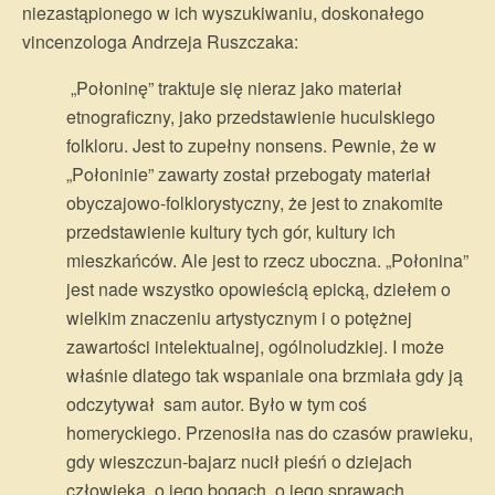
niezastąpionego w ich wyszukiwaniu, doskonałego
vincenzologa Andrzeja Ruszczaka:
„Połoninę” traktuje się nieraz jako materiał
etnograficzny, jako przedstawienie huculskiego
folkloru. Jest to zupełny nonsens. Pewnie, że w
„Połoninie” zawarty został przebogaty materiał
obyczajowo-folklorystyczny, że jest to znakomite
przedstawienie kultury tych gór, kultury ich
mieszkańców. Ale jest to rzecz uboczna. „Połonina”
jest nade wszystko opowieścią epicką, dziełem o
wielkim znaczeniu artystycznym i o potężnej
zawartości intelektualnej, ogólnoludzkiej. I może
właśnie dlatego tak wspaniale ona brzmiała gdy ją
odczytywał sam autor. Było w tym coś
homeryckiego. Przenosiła nas do czasów prawieku,
gdy wieszczun-bajarz nucił pieśń o dziejach
człowieka, o jego bogach, o jego sprawach,