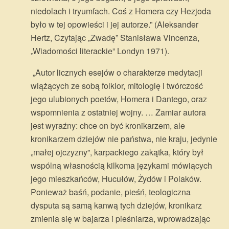
niedolach i tryumfach. Coś z Homera czy Hezjoda
było w tej opowieści i jej autorze.” (Aleksander
Hertz, Czytając „Zwadę” Stanisława Vincenza,
„Wiadomości literackie” Londyn 1971).
„Autor licznych esejów o charakterze medytacji
wiążących ze sobą folklor, mitologię i twórczość
jego ulubionych poetów, Homera i Dantego, oraz
wspomnienia z ostatniej wojny. … Zamiar autora
jest wyraźny: chce on być kronikarzem, ale
kronikarzem dziejów nie państwa, nie kraju, jedynie
„małej ojczyzny”, karpackiego zakątka, który był
wspólną własnością kilkoma językami mówiących
jego mieszkańców, Hucułów, Żydów i Polaków.
Ponieważ baśń, podanie, pieśń, teologiczna
dysputa są samą kanwą tych dziejów, kronikarz
zmienia się w bajarza i pieśniarza, wprowadzając