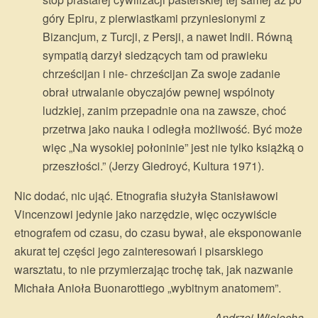
góry Epiru, z pierwiastkami przyniesionymi z
Bizancjum, z Turcji, z Persji, a nawet Indii. Równą
sympatią darzył siedzących tam od prawieku
chrześcijan i nie- chrześcijan Za swoje zadanie
obrał utrwalanie obyczajów pewnej wspólnoty
ludzkiej, zanim przepadnie ona na zawsze, choć
przetrwa jako nauka i odległa możliwość. Być może
więc „Na wysokiej połoninie” jest nie tylko książką o
przeszłości.” (Jerzy Giedroyć, Kultura 1971).
Nic dodać, nic ująć. Etnografia służyła Stanisławowi
Vincenzowi jedynie jako narzędzie, więc oczywiście
etnografem od czasu, do czasu bywał, ale eksponowanie
akurat tej części jego zainteresowań i pisarskiego
warsztatu, to nie przymierzając trochę tak, jak nazwanie
Michała Anioła Buonarottiego „wybitnym anatomem”.
Andrzej Wielocha