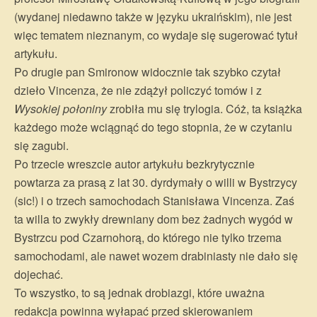
(wydanej niedawno także w języku ukraińskim), nie jest
więc tematem nieznanym, co wydaje się sugerować tytuł
artykułu.
Po drugie pan Smironow widocznie tak szybko czytał
dzieło Vincenza, że nie zdążył policzyć tomów i z
Wysokiej połoniny
zrobiła mu się trylogia. Cóż, ta książka
każdego może wciągnąć do tego stopnia, że w czytaniu
się zagubi.
Po trzecie wreszcie autor artykułu bezkrytycznie
powtarza za prasą z lat 30. dyrdymały o willi w Bystrzycy
(sic!) i o trzech samochodach Stanisława Vincenza. Zaś
ta willa to zwykły drewniany dom bez żadnych wygód w
Bystrzcu pod Czarnohorą, do którego nie tylko trzema
samochodami, ale nawet wozem drabiniasty nie dało się
dojechać.
To wszystko, to są jednak drobiazgi, które uważna
redakcja powinna wyłapać przed skierowaniem