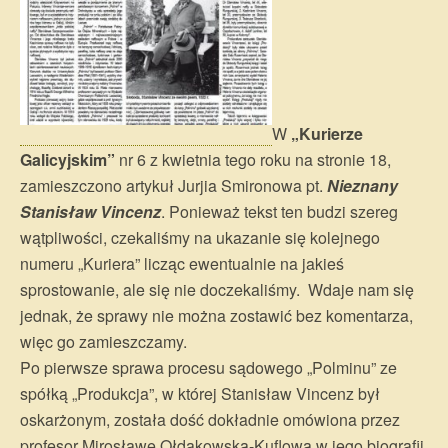
W
„Kurierze
Galicyjskim”
nr 6 z kwietnia tego roku na stronie 18,
zamieszczono artykuł Jurjia Smironowa pt.
Nieznany
Stanisław Vincenz
. Ponieważ tekst ten budzi szereg
wątpliwości, czekaliśmy na ukazanie się kolejnego
numeru „Kuriera” licząc ewentualnie na jakieś
sprostowanie, ale się nie doczekaliśmy. Wdaje nam się
jednak, że sprawy nie można zostawić bez komentarza,
więc go zamieszczamy.
Po pierwsze sprawa procesu sądowego „Polminu” ze
spółką „Produkcja”, w której Stanisław Vincenz był
oskarżonym, została dość dokładnie omówiona przez
profesor Mirosławę Ołdakowską-Kuflową w jego biografii