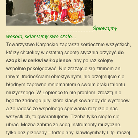
Śpiewajmy
wesoło, skłaniajmy swe czoło…
Towarzystwo Karpackie zaprasza serdecznie wszystkich,
którzy chcieliby w ostatnią sobotę stycznia przybyć
do
szopki w cerkwi w Łopience
, aby po raz kolejny
wspólnie pokolędować. Nie zrażajcie się zimnem ani
innymi trudnościami obiektywnymi, nie przejmujcie się
błędnym zapewne mniemaniem o swoim braku talentu
muzycznego. W Łopience to nie problem, zresztą nie
będzie żadnego jury, które klasyfikowałoby do występów,
a że radość ze wspólnego śpiewania rozgrzeje nas
wszystkich, to gwarantujemy. Trzeba tylko ciepło się
ubrać. Można zabrać ze sobą instrumenty muzyczne,
tylko bez przesady – fortepiany, klawicymbały i itp. raczej