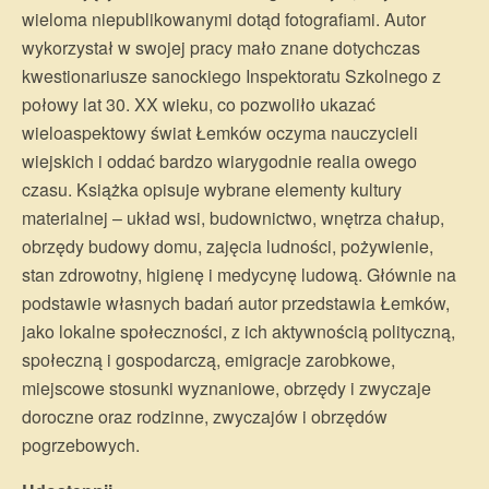
wieloma niepublikowanymi dotąd fotografiami. Autor
wykorzystał w swojej pracy mało znane dotychczas
kwestionariusze sanockiego Inspektoratu Szkolnego z
połowy lat 30. XX wieku, co pozwoliło ukazać
wieloaspektowy świat Łemków oczyma nauczycieli
wiejskich i oddać bardzo wiarygodnie realia owego
czasu. Książka opisuje wybrane elementy kultury
materialnej – układ wsi, budownictwo, wnętrza chałup,
obrzędy budowy domu, zajęcia ludności, pożywienie,
stan zdrowotny, higienę i medycynę ludową. Głównie na
podstawie własnych badań autor przedstawia Łemków,
jako lokalne społeczności, z ich aktywnością polityczną,
społeczną i gospodarczą, emigracje zarobkowe,
miejscowe stosunki wyznaniowe, obrzędy i zwyczaje
doroczne oraz rodzinne, zwyczajów i obrzędów
pogrzebowych.