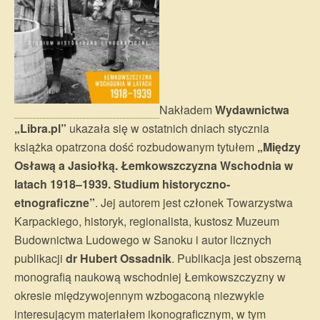
Nakładem
Wydawnictwa
„Libra.pl”
ukazała się w ostatnich dniach stycznia
książka opatrzona dość rozbudowanym tytułem
„Między
Osławą a Jasiołką. Łemkowszczyzna Wschodnia w
latach 1918–1939. Studium historyczno-
etnograficzne”
. Jej autorem jest członek Towarzystwa
Karpackiego, historyk, regionalista, kustosz Muzeum
Budownictwa Ludowego w Sanoku i autor licznych
publikacji
dr Hubert Ossadnik
. Publikacja jest obszerną
monografią naukową wschodniej Łemkowszczyzny w
okresie międzywojennym wzbogaconą niezwykle
interesującym materiałem ikonograficznym, w tym