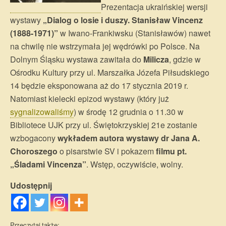
Prezentacja ukraińskiej wersji
wystawy
„Dialog o losie i duszy. Stanisław Vincenz
(1888-1971)”
w Iwano-Frankiwsku (Stanisławów) nawet
na chwilę nie wstrzymała jej wędrówki po Polsce. Na
Dolnym Śląsku wystawa zawitała do
Milicza
, gdzie w
Ośrodku Kultury przy ul. Marszałka Józefa Piłsudskiego
14 będzie eksponowana aż do 17 stycznia 2019 r.
Natomiast kielecki epizod wystawy (który już
sygnalizowaliśmy
) w środę 12 grudnia o 11.30 w
Bibliotece UJK przy ul. Świętokrzyskiej 21e zostanie
wzbogacony
wykładem autora wystawy dr Jana A.
Choroszego
o pisarstwie SV i pokazem
filmu pt.
„Śladami Vincenza”
. Wstęp, oczywiście, wolny.
Udostępnij
Przeczytaj także: