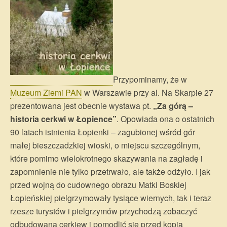
Przypominamy, że w
Muzeum Ziemi PAN
w Warszawie przy al. Na Skarpie 27
prezentowana jest obecnie wystawa pt.
„Za górą –
historia cerkwi w Łopience”
. Opowiada ona o ostatnich
90 latach istnienia Łopienki – zagubionej wśród gór
małej bieszczadzkiej wioski, o miejscu szczególnym,
które pomimo wielokrotnego skazywania na zagładę i
zapomnienie nie tylko przetrwało, ale także odżyło. I jak
przed wojną do cudownego obrazu Matki Boskiej
Łopieńskiej pielgrzymowały tysiące wiernych, tak i teraz
rzesze turystów i pielgrzymów przychodzą zobaczyć
odbudowaną cerkiew i pomodlić się przed kopią