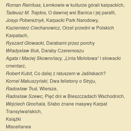
Roman Reinfuss,
Łemkowie w kulturze górali karpackich,
Tadeusz M. Trajdos,
O dawnej wsi Banica i jej parafii,
Josyp Pobereżnyk,
Karpacki Park Narodowy,
Kaziemierz Ciechanowicz,
Orzeł przedni w Polskich
Karpatach,
Ryszard Głowacki,
Darabami przez porohy
Władysław Illuk,
Daraby Czeremoszu
Agata i Maciej Skowrońscy,
„Linia Mołotowa” i słowacki
cmentarz,
Robert Kubit,
Co dalej z ratuszem w Jaśliskach?
Kornel Makuszyński,
Dwa felietony o Stryju,
Radosław Truś,
Wiersze,
Radosław Szewc,
Pięć dni w Bieszczadach Wschodnich,
Wojciech Grochala,
Słabo znane masywy Karpat
Transylwańskich,
Książki
Miscellanea