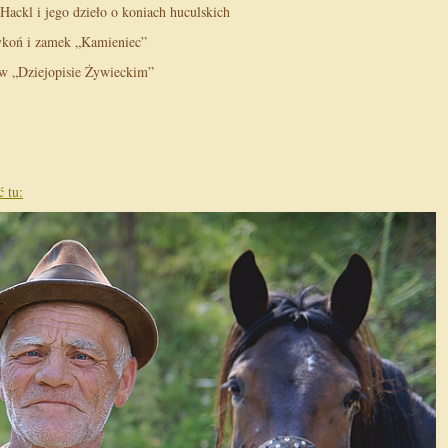
 Hackl i jego dzieło o koniach huculskich
ykoń i zamek „Kamieniec”
 „Dziejopisie Żywieckim”
 tu: