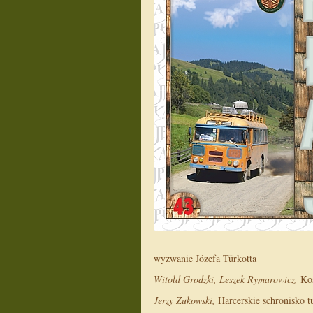
wyzwanie Józefa Türkotta
Witold Grodzki, Leszek Rymarowicz,
Kos
Jerzy Żukowski,
Harcerskie schronisko 