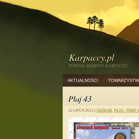
Karpaccy.pl
PORTAL BARDZO KARPACKI!
AKTUALNOŚCI
TOWARZYSTW
Płaj 43
12 LIPCA 2012
|
OGÓLNE
,
PŁAJ - TOMY