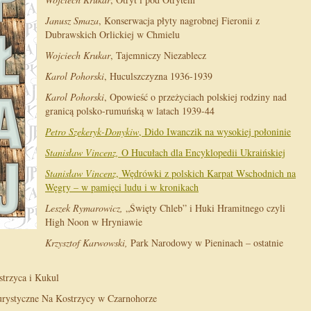
Janusz Smaza
, Konserwacja płyty nagrobnej Fieronii z
Dubrawskich Orlickiej w Chmielu
Wojciech Krukar
, Tajemniczy Niezablecz
Karol Pohorski
, Huculszczyzna 1936-1939
Karol Pohorski
, Opowieść o przeżyciach polskiej rodziny nad
granicą polsko-rumuńską w latach 1939-44
Petro Szekeryk-Donykiw
, Dido Iwanczik na wysokiej połoninie
Stanisław Vincenz,
O Hucułach dla Encyklopedii Ukraińskiej
Stanisław Vincenz
, Wędrówki z polskich Karpat Wschodnich na
Węgry – w pamięci ludu i w kronikach
Leszek Rymarowicz,
„Święty Chleb” i Huki Hramitnego czyli
High Noon w Hryniawie
Krzysztof Karwowski,
Park Narodowy w Pieninach – ostatnie
trzyca i Kukul
turystyczne Na Kostrzycy w Czarnohorze