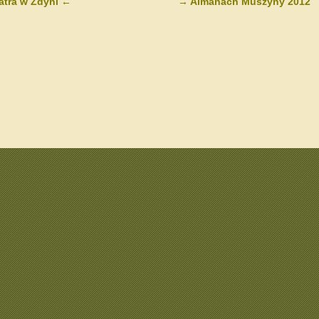
tra w Zdyni
←
→
Almanach Muszyny 2012