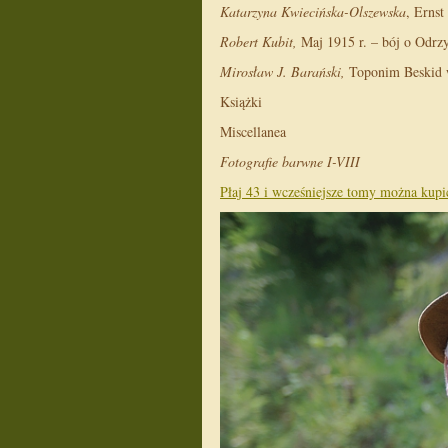
Katarzyna Kwiecińska-Olszewska
, Ernst
Robert Kubit,
Maj 1915 r. – bój o Odrz
Mirosław J. Barański,
Toponim Beskid w
Książki
Miscellanea
Fotografie barwne I-VIII
Płaj 43 i wcześniejsze tomy można kupić