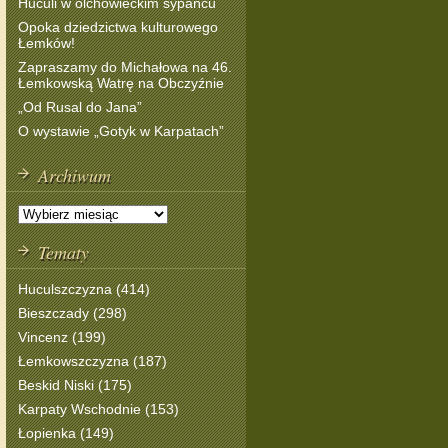
Huculi w olchowieckim sypańcu
Opoka dziedzictwa kulturowego
Łemków!
Zapraszamy do Michałowa na 46.
Łemkowską Watrę na Obczyźnie
„Od Rusal do Jana”
O wystawie „Gotyk w Karpatach”
Archiwum
Tematy
Huculszczyzna (414)
Bieszczady (298)
Vincenz (199)
Łemkowszczyzna (187)
Beskid Niski (175)
Karpaty Wschodnie (153)
Łopienka (149)