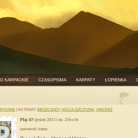
O KARPACKIE
CZASOPISMA
KARPATY
ŁOPIENKA
 WYDANE
|
NA TEMAT:
BIESZCZADY
,
HUCULSZCZYZNA
,
VINCENZ
Płaj 43
(jesień 2011) str. 216+16
zawartość tomu:
Wojciech Krukar
, Otryt i pod Otrytem