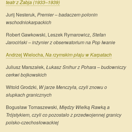
teatr z Żabja (1933–1939)
Jurij Nesteruk,
Premier – badaczem połonin
wschodniokarpackich
Robert Gawkowski, Leszek Rymarowicz,
Stefan
Jarociński – inżynier z obserwatorium na Pop Iwanie
Andrzej Wielocha,
Na rzymskim płaju w Karpatach
Juliusz Marszałek,
Łukasz Snihur z Pohara – budowniczy
cerkwi bojkowskich
Witold Grodzki,
W jarze Menczyła, czyli znowu o
słupkach granicznych
Bogusław Tomaszewski,
Między Wielką Rawką a
Trójstykiem, czyli co pozostało z przedwojennej granicy
polsko-czechosłowackiej