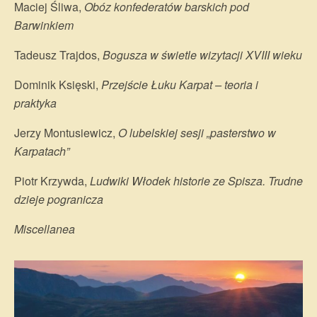
Maciej Śliwa,
Obóz konfederatów barskich pod
Barwinkiem
Tadeusz Trajdos,
Bogusza w świetle wizytacji XVIII wieku
Dominik Księski,
Przejście Łuku Karpat – teoria i
praktyka
Jerzy Montusiewicz,
O lubelskiej sesji „pasterstwo w
Karpatach”
Piotr Krzywda,
Ludwiki Włodek historie ze Spisza. Trudne
dzieje pogranicza
Miscellanea