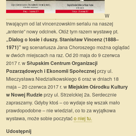
W
trwającym od lat vincenzowskim serialu na naszej
„antenie” nowy odcinek. Otóż tym razem wystawę pt.
„Dialog o losie i duszy. Stanisław Vincenz (1888–
1971)”
wg scenariusza Jana Choroszego można oglądać
w dwóch miejscach na raz. Od 20 maja do 9 czerwca
2017 r. w
Słupskim Centrum Organizacji
Pozarządowych i Ekonomii Społecznej
przy ul.
Mieczysława Niedziałkowskiego 6 oraz w dniach 18
maja – 20 czerwca 2017 r. w
Miejskim Ośrodku Kultury
w Nowej Rudzie
przy ul. Strzelckiej 2a. Serdecznie
zapraszamy. Gdyby ktoś – co wydaje się wszak mało
prawdopodobne – nie wiedział, co to za wyjątkowa
wystawa, może sobie poczytać
o niej tu.
Udostępnij