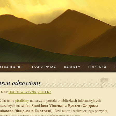
O KARPACKIE
CZASOPISMA
KARPATY
ŁOPIENKA
strcu odnowiony
EMAT:
HUCULSZCZYZNA
,
VINCENZ
ć lat temu
pisaliśmy
na naszym portalu o tabliczkach informacyjnych
szlaku Stanisława Vincenza w Bystrcu (Слідами
eszczonych na
ніславa Вінцензa в Бистреці)
. Dziś autor i realizator tego pomysłu,
mordowany Andrzej Ruszczak poinformował nas o tym,