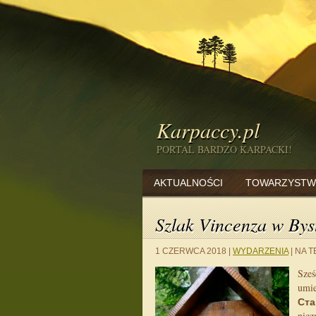
Karpaccy.pl
PORTAL BARDZO KARPACKI!
AKTUALNOŚCI
TOWARZYSTW
Szlak Vincenza w By
1 CZERWCA 2018
|
WYDARZENIA
|
NA T
Sześ
umi
Ста
niez