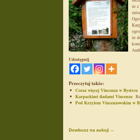
że z
znis
Ogro
Karp
ogro
że d
koni
Andr
Udostępnij
Przeczytaj także:
Coraz więcej Vincenza w Bystrcu
Z
Karpackimi śladami Vincenza
Rus
Pod Krzyżem Vincenzowskim w B
Dowbusz na aukcji
←