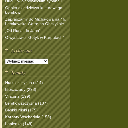
Huculi w olchowieckim sypańcu
Opoka dziedzictwa kulturowego
Łemków!
Zapraszamy do Michałowa na 46.
Łemkowską Watrę na Obczyźnie
„Od Rusal do Jana”
O wystawie „Gotyk w Karpatach”
Archiwum
Tematy
Huculszczyzna (414)
Bieszczady (298)
Vincenz (199)
Łemkowszczyzna (187)
Beskid Niski (175)
Karpaty Wschodnie (153)
Łopienka (149)