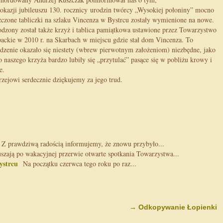
 okazji jubileuszu 130. rocznicy urodzin twórcy „Wysokiej połoniny” mocno
zczone tabliczki na szlaku Vincenza w Bystrcu zostały wymienione na nowe.
dzony został także krzyż i tablica pamiątkowa ustawione przez Towarzystwo
ackie w 2010 r. na Skarbach w miejscu gdzie stał dom Vincenza. To
dzenie okazało się niestety (wbrew pierwotnym założeniom) niezbędne, jako
o naszego krzyża bardzo lubiły się „przytulać” pasące się w pobliżu krowy i
e.
zejowi serdecznie dziękujemy za jego trud.
 prawdziwą radością informujemy, że znowu przybyło...
zają po wakacyjnej przerwie otwarte spotkania Towarzystwa...
ystrcu
Na początku czerwca tego roku po raz...
→
Odkopywanie Łopienki