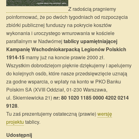
Z radością pragniemy
poinformować, że po dwóch tygodniach od rozpoczęcia
zbiórki publicznej funduszy na pokrycie kosztów
wykonania i uroczystego wmurowania w kościele
parafialnym w Nadwórnej
tablicy upamiętniającej
Kampanię Wschodniokarpacką Legionów Polskich
1914-15
mamy już na koncie prawie 2000 zł.
Wszystkim dobrodziejom pięknie dziękujemy i apelujemy
do kolejnych osób, które nasze przedsięwzięcie uznają
za godne wsparcia, o wpłaty na konto w PKO Banku
Polskim SA (XVIII Oddział, 01-230 Warszawa,
ul. Skierniewicka 21)
nr: 80 1020 1185 0000 4202 0214
9128
.
Tu zaś prezentujemy ostateczną (prawie)
wersję
projektu
tablicy.
Udostępnij