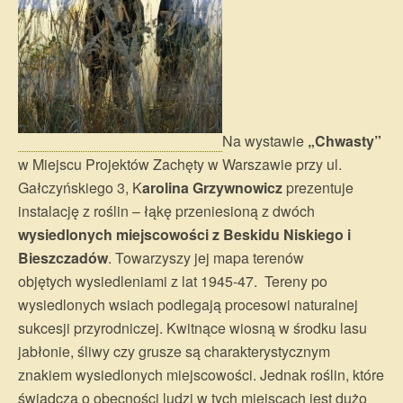
Na wystawie
„Chwasty”
w Miejscu Projektów Zachęty w Warszawie przy ul.
Gałczyńskiego 3, K
arolina Grzywnowicz
prezentuje
instalację z roślin – łąkę przeniesioną z dwóch
wysiedlonych miejscowości z Beskidu Niskiego i
Bieszczadów
. Towarzyszy jej mapa terenów
objętych wysiedleniami z lat 1945-47. Tereny po
wysiedlonych wsiach podlegają procesowi naturalnej
sukcesji przyrodniczej. Kwitnące wiosną w środku lasu
jabłonie, śliwy czy grusze są charakterystycznym
znakiem wysiedlonych miejscowości. Jednak roślin, które
świadczą o obecności ludzi w tych miejscach jest dużo