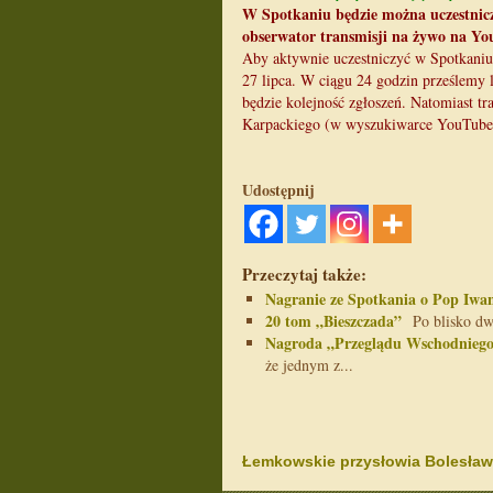
W Spotkaniu będzie można uczestnicz
obserwator transmisji na żywo na Yo
Aby aktywnie uczestniczyć w Spotkaniu
27 lipca. W ciągu 24 godzin prześlemy 
będzie kolejność zgłoszeń. Natomiast t
Karpackiego (w wyszukiwarce YouTube 
Udostępnij
Przeczytaj także:
Nagranie ze Spotkania o Pop Iwa
20 tom „Bieszczada”
Po blisko dwu
Nagroda „Przeglądu Wschodniego
że jednym z...
Łemkowskie przysłowia Bolesła