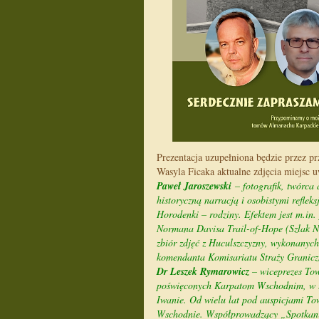
Prezentacja uzupełniona będzie przez p
Wasyla Ficaka aktualne zdjęcia miejsc u
Paweł Jaroszewski
– fotografik, twórca 
historyczną narracją i osobistymi reflek
Horodenki – rodziny. Efektem jest m.in.
Normana Davisa Trail-of-Hope (Szlak Na
zbiór zdjęć z Huculszczyzny, wykonanych
komendanta Komisariatu Straży Granicz
Dr Leszek Rymarowicz
– wiceprezes Tow
poświęconych Karpatom Wschodnim, w t
Iwanie. Od wielu lat pod auspicjami T
Wschodnie. Współprowadzący „Spotkani