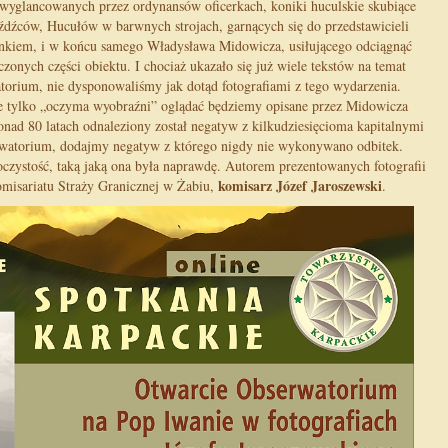
 wyglancowanych przez ordynansów oficerkach, koniki huculskie skubiące
eźdźców, Hucułów w barwnych strojach, garnących się do przedstawicieli
tunkiem, i w końcu samego Władysława Midowicza, usiłującego odciągnąć
czonych części obiektu. I chociaż ukazało się już wiele tekstów na temat
atorium, nie dysponowaliśmy jak dotąd fotografiami z tego wydarzenia.
 że tylko „oczyma wyobraźni” oglądać będziemy opisane przez Midowicza
nad 80 latach odnaleziony został negatyw z kilkudziesięcioma kapitalnymi
erwatorium, dodajmy negatyw z którego nigdy nie wykonywano odbitek.
oczystość, taką jaką ona była naprawdę. Autorem prezentowanych fotografii
komisarz Józef Jaroszewski
omisariatu Straży Granicznej w Żabiu,
.