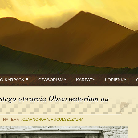
O KARPACKIE
CZASOPISMA
KARPATY
ŁOPIENKA
ystego otwarcia Obserwatorium na
E
|
NA TEMAT:
CZARNOHORA
,
HUCULSZCZYZNA