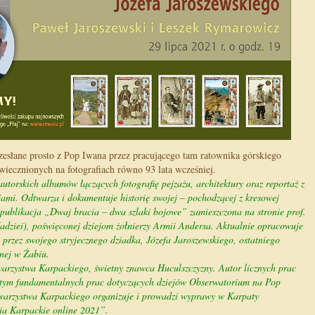
rzesłane prosto z Pop Iwana przez pracującego tam ratownika górskiego
wiecznionych na fotografiach równo 93 lata wcześniej.
autorskich albumów łączących fotografię pejzażu, architektury oraz reportaż z
sjami. Odtwarza i dokumentuje historię swojej – pochodzącej z kresowej
 publikacja „Dwaj bracia – dwa szlaki bojowe” zamieszczona na stronie prof.
dziei), poświęconej dziejom żołnierzy Armii Andersa. Aktualnie opracowuje
 przez swojego stryjecznego dziadka, Józefa Jaroszewskiego, ostatniego
nej w Żabiu.
arzystwa Karpackiego, świetny znawca Huculszczyzny. Autor licznych prac
ym fundamentalnych prac dotyczących dziejów Obserwatorium na Pop
owarzystwa Karpackiego organizuje i prowadzi wyprawy w Karpaty
a Karpackie online 2021”.