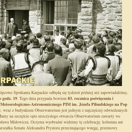
lipcowe Spotkania Karpackie odbędą się tydzień później niż zapowiadaliśmy,
o godz. 19
83. rocznica poświęcenia i
. Tego dnia przypada bowiem
 Meteorologiczno-Astronomicznego PIM im. Józefa Piłsudskiego na Pop
.), wraz z budynkiem Obserwatorium jest jednym z najczęściej odwiedzanych
amy na szczęście opis uroczystego otwarcia Obserwatorium zawarty we
sława Midowicza. Oczyma wyobraźni widzimy tę celebrację: kolumna aut
rszałka Senatu Aleksandra Prystora przecinającego wstęgę, przemowy