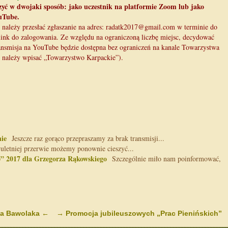
yć w dwojaki sposób: jako uczestnik na platformie Zoom lub jako
uTube.
 należy przesłać zgłaszanie na adres: radatk2017@gmail.com w terminie do
link do zalogowania. Ze względu na ograniczoną liczbę miejsc, decydować
ransmisja na YouTube będzie dostępna bez ograniczeń na kanale Towarzystwa
należy wpisać „Towarzystwo Karpackie”).
nie
Jeszcze raz gorąco przepraszamy za brak transmisji...
letniej przerwie możemy ponownie cieszyć...
” 2017 dla Grzegorza Rąkowskiego
Szczególnie miło nam poinformować,
wa Bawolaka
←
→
Promocja jubileuszowych „Prac Pienińskich”