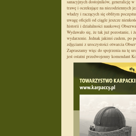
sanacyjnych dostojników, generalicję w
trawę i oczekujące na niecodziennych j
władzy i raczących się obfitym poczęs
uwagę oficjeli od ciągle jeszcze nieukoń
historii i działalności naukowej Obserw
Wydawało się, że tak już pozostanie, i
wydarzenie. Jednak jakimś cudem, po po
zdjęciami z uroczystości otwarcia Obs
Zapraszamy więc do spojrzenia na tę ur
jest ostatni przedwojenny komendant K