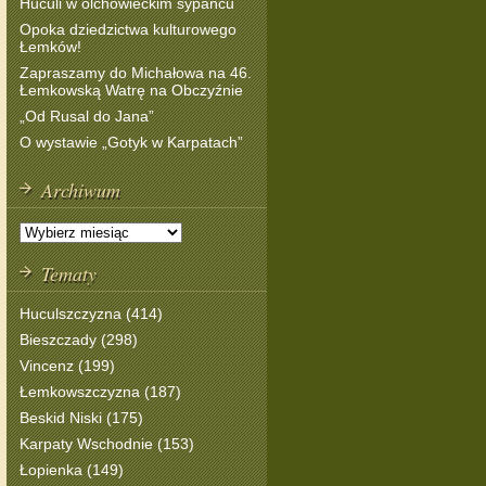
Huculi w olchowieckim sypańcu
Opoka dziedzictwa kulturowego
Łemków!
Zapraszamy do Michałowa na 46.
Łemkowską Watrę na Obczyźnie
„Od Rusal do Jana”
O wystawie „Gotyk w Karpatach”
Archiwum
Tematy
Huculszczyzna (414)
Bieszczady (298)
Vincenz (199)
Łemkowszczyzna (187)
Beskid Niski (175)
Karpaty Wschodnie (153)
Łopienka (149)