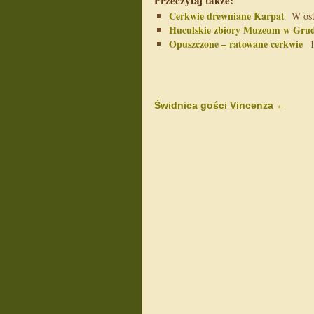
Przeczytaj także:
Cerkwie drewniane Karpat
W osta
Huculskie zbiory Muzeum w Gru
Opuszczone – ratowane cerkwie
10
Świdnica gości Vincenza
←