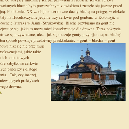
ewnianych blachą było powszechnym zjawiskiem i zaczęło się jeszcze przed
jną. Pod koniec XX w. obijano cerkiewne dachy blachą na potęgę, w efekcie
stały na Huculszczyźnie jedynie trzy cerkwie pod gontem: w Kołomyji, w
rochcie (stara) i w Jasini (Strukowska). Blachę przybijano na gont nie
zejmując się, jakie to może mieć konsekwencje dla drewna. Teraz pokrycia
ntowe są przywracane, ale… jak się okazuje gonty przybijane są na blachę!
– gont – blacha – gont
ten sposób powstaje przedziwny przekładaniec
.
znowu nikt się nie przejmuje
nsekwencjami, jakie takie
a ich unikatowych
tóre zabytkowe cerkwie
ych pancerzy i dlatego
ania. Tak, czy inaczej,
umiewających praktykach
owego drewna.
u
.