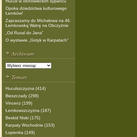
Huculi w olchowieckim sypańcu
Opoka dziedzictwa kulturowego
Łemków!
Zapraszamy do Michałowa na 46.
Łemkowską Watrę na Obczyźnie
„Od Rusal do Jana”
O wystawie „Gotyk w Karpatach”
Archiwum
Tematy
Huculszczyzna (414)
Bieszczady (298)
Vincenz (199)
Łemkowszczyzna (187)
Beskid Niski (175)
Karpaty Wschodnie (153)
Łopienka (149)