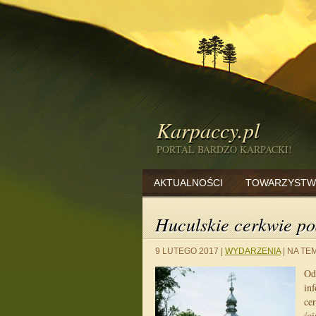
Karpaccy.pl
PORTAL BARDZO KARPACKI!
AKTUALNOŚCI
TOWARZYSTW
Huculskie cerkwie p
9 LUTEGO 2017
|
WYDARZENIA
|
NA TEM
Od
in
ce
śc