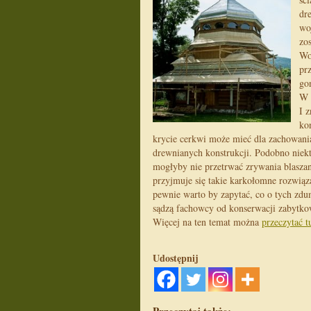
dr
wo
zo
Wo
pr
go
W 
I 
ko
krycie cerkwi może mieć dla zachowani
drewnianych konstrukcji. Podobno niek
mogłyby nie przetrwać zrywania blaszan
przyjmuje się takie karkołomne rozwiąz
pewnie warto by zapytać, co o tych zd
sądzą fachowcy od konserwacji zabytk
Więcej na ten temat można
przeczytać t
Udostępnij