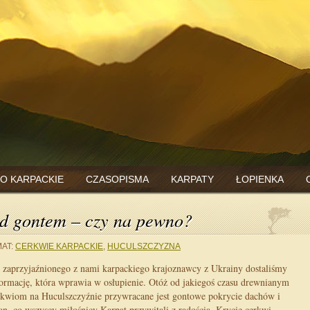
O KARPACKIE
CZASOPISMA
KARPATY
ŁOPIENKA
od gontem – czy na pewno?
AT:
CERKWIE KARPACKIE
,
HUCULSZCZYZNA
 zaprzyjaźnionego z nami karpackiego krajoznawcy z Ukrainy dostaliśmy
formację, która wprawia w osłupienie. Otóż od jakiegoś czasu drewnianym
rkwiom na Huculszczyźnie przywracane jest gontowe pokrycie dachów i
ian, co wszyscy miłośnicy Karpat przywitali z radością. Krycie cerkwi