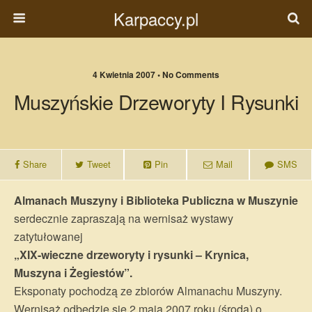
Karpaccy.pl
4 Kwietnia 2007 • No Comments
Muszyńskie Drzeworyty I Rysunki
Share
Tweet
Pin
Mail
SMS
Almanach Muszyny i Biblioteka Publiczna w Muszynie
serdecznie zapraszają na wernisaż wystawy
zatytułowanej
„XIX-wieczne drzeworyty i rysunki – Krynica,
Muszyna i Żegiestów”.
Eksponaty pochodzą ze zbiorów Almanachu Muszyny.
Wernisaż odbędzie się 2 maja 2007 roku (środa) o